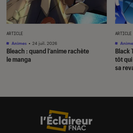
ARTICLE
ARTICLE
Animes
•
24 juil. 2026
Anime
Bleach
: quand l’anime rachète
Black 
le manga
tôt qu
sa re