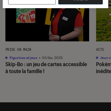
PRISE EN MAIN
ACTU
Figurines et jeux
•
03 fév. 2025
Jeux v
Skip-Bo : un jeu de cartes accessible
Pokém
à toute la famille !
inédit