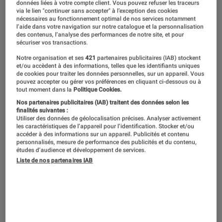
Marre d’affronter vos proches lors de
données liées à votre compte client. Vous pouvez refuser les traceurs
via le lien "continuer sans accepter" à l’exception des cookies
parties de jeux de société ? Eh oui, les
nécessaires au fonctionnement optimal de nos services notamment
l’aide dans votre navigation sur notre catalogue et la personnalisation
soi-disant bons moments se
des contenus, l’analyse des performances de notre site, et pour
sécuriser vos transactions.
transforment toujours en compétition,
ponctués de conflits et agrémentés
Notre organisation et ses
421
partenaires publicitaires (IAB) stockent
et/ou accèdent à des informations, telles que les identifiants uniques
par l’aigreur des mauvais joueurs. Mais
de cookies pour traiter les données personnelles, sur un appareil. Vous
pouvez accepter ou gérer vos préférences en cliquant ci-dessous ou à
ça suffit ! Voici donc la solution avec
tout moment dans la
Politique Cookies.
notre sélection de jeux coopératifs
Nos partenaires publicitaires (IAB) traitent des données selon les
finalités suivantes :
pour jouer tous ensemble et non plus
Utiliser des données de géolocalisation précises. Analyser activement
les caractéristiques de l’appareil pour l’identification. Stocker et/ou
les uns contre les autres. Cette liste
accéder à des informations sur un appareil. Publicités et contenu
personnalisés, mesure de performance des publicités et du contenu,
convient aux plus petits comme aux
études d’audience et développement de services.
Liste de nos partenaires IAB
plus grands, pour rire et réfléchir, en
équipe.
Les meilleurs jeux coopératifs