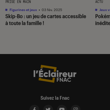
PRISE EN MAIN
ACTU
Figurines et jeux
•
03 fév. 2025
Jeux v
Skip-Bo : un jeu de cartes accessible
Pokém
à toute la famille !
inédit
Suivez la Fnac