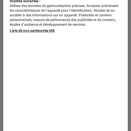
finalités suivantes :
cuisiner, dormir, écouter de la
Utiliser des données de géolocalisation précises. Analyser activement
les caractéristiques de l’appareil pour l’identification. Stocker et/ou
musique, méditer… C’est le moment
accéder à des informations sur un appareil. Publicités et contenu
personnalisés, mesure de performance des publicités et du contenu,
ou jamais de rehausser votre
études d’audience et développement de services.
Liste de nos partenaires IAB
quotidien de brins de soleil et d’enfin
réaliser ce que vous ne pouviez faire
auparavant.
Introduction
Dossier : Que faire quand on reste chez soi ?