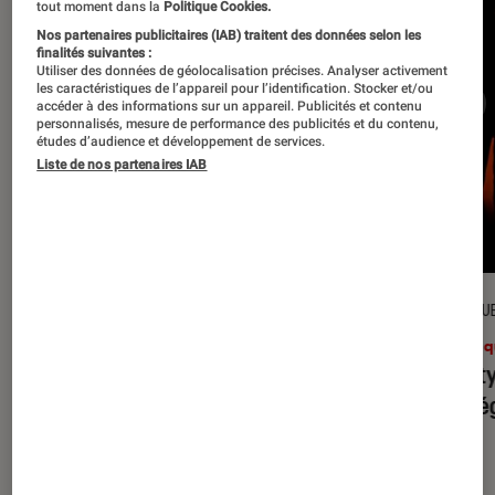
tout moment dans la
Politique Cookies.
Nos partenaires publicitaires (IAB) traitent des données selon les
finalités suivantes :
Utiliser des données de géolocalisation précises. Analyser activement
les caractéristiques de l’appareil pour l’identification. Stocker et/ou
accéder à des informations sur un appareil. Publicités et contenu
personnalisés, mesure de performance des publicités et du contenu,
études d’audience et développement de services.
Liste de nos partenaires IAB
CRITIQUE
CRITIQU
Musique
•
31 juil. 2026
Musiq
Petal
: l’album le plus sombre
Realit
d’Ariana Grande ?
leur l