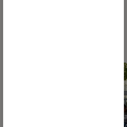
541
542
...
850
1000
...
1160
Les plus lus dans Culture