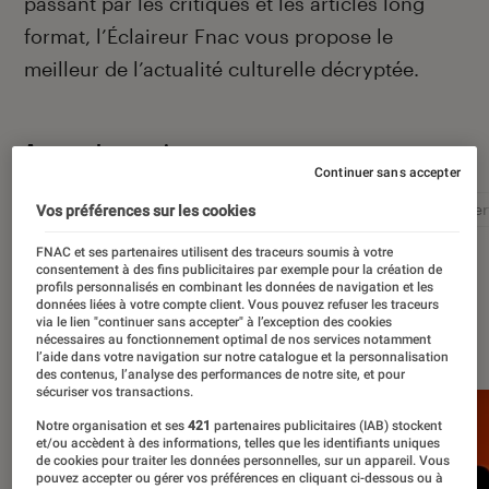
passant par les critiques et les articles long
format, l’Éclaireur Fnac vous propose le
meilleur de l’actualité culturelle décryptée.
Autour de ce sujet
Continuer sans accepter
Littérature
Film
Roman
Album
Concer
Vos préférences sur les cookies
FNAC et ses partenaires utilisent des traceurs soumis à votre
consentement à des fins publicitaires par exemple pour la création de
profils personnalisés en combinant les données de navigation et les
données liées à votre compte client. Vous pouvez refuser les traceurs
via le lien "continuer sans accepter" à l’exception des cookies
À la une
nécessaires au fonctionnement optimal de nos services notamment
l’aide dans votre navigation sur notre catalogue et la personnalisation
des contenus, l’analyse des performances de notre site, et pour
sécuriser vos transactions.
Notre organisation et ses
421
partenaires publicitaires (IAB) stockent
et/ou accèdent à des informations, telles que les identifiants uniques
de cookies pour traiter les données personnelles, sur un appareil. Vous
pouvez accepter ou gérer vos préférences en cliquant ci-dessous ou à