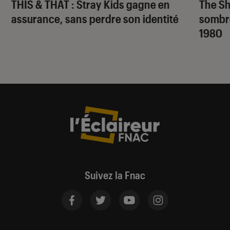
THIS & THAT
: Stray Kids gagne en
The S
assurance, sans perdre son identité
sombr
1980
Suivez la Fnac