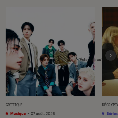
l'Éclaireur fnac">
CRITIQUE
DÉCRYPT
Musique
•
07 août. 2026
Séries