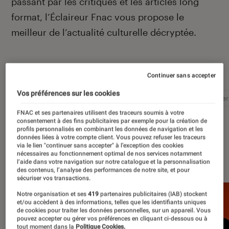
passant par les critiques et les articles long
format, l’Éclaireur Fnac vous propose le
meilleur de l’actualité culturelle décryptée.
Autour de ce sujet
Continuer sans accepter
Vos préférences sur les cookies
Littérature
Film
Roman
Album
Concer
FNAC et ses partenaires utilisent des traceurs soumis à votre
consentement à des fins publicitaires par exemple pour la création de
profils personnalisés en combinant les données de navigation et les
données liées à votre compte client. Vous pouvez refuser les traceurs
via le lien "continuer sans accepter" à l’exception des cookies
À la une
nécessaires au fonctionnement optimal de nos services notamment
l’aide dans votre navigation sur notre catalogue et la personnalisation
des contenus, l’analyse des performances de notre site, et pour
sécuriser vos transactions.
Notre organisation et ses
419
partenaires publicitaires (IAB) stockent
et/ou accèdent à des informations, telles que les identifiants uniques
de cookies pour traiter les données personnelles, sur un appareil. Vous
pouvez accepter ou gérer vos préférences en cliquant ci-dessous ou à
tout moment dans la
Politique Cookies.