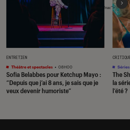
l'Éclaireur fnac">
ENTRETIEN
CRITIQU
Théâtre et spectacles
•
08H00
Séries
Sofia Belabbes pour
Ketchup Mayo
:
The S
“Depuis que j’ai 8 ans, je sais que je
la sér
veux devenir humoriste”
l’été ?