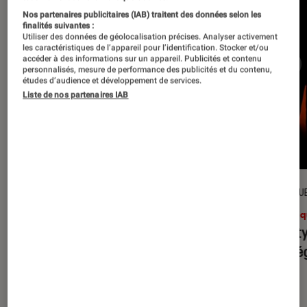
Nos partenaires publicitaires (IAB) traitent des données selon les
finalités suivantes :
Utiliser des données de géolocalisation précises. Analyser activement
les caractéristiques de l’appareil pour l’identification. Stocker et/ou
accéder à des informations sur un appareil. Publicités et contenu
personnalisés, mesure de performance des publicités et du contenu,
études d’audience et développement de services.
Liste de nos partenaires IAB
CRITIQUE
CRITIQU
Musique
•
31 juil. 2026
Musiq
Petal
: l’album le plus sombre
Realit
d’Ariana Grande ?
leur l