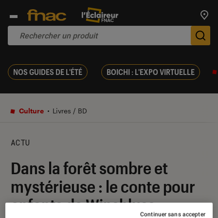
Trouv
De
NOS GUIDES DE L'ÉTÉ
BOICHI : L'EXPO VIRTUELLE
Culture
Livres / BD
ACTU
Dans la forêt sombre et
mystérieuse : le conte pour
enfants de Winshluss
Continuer sans accepter