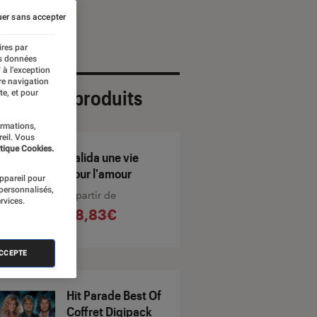
er sans accepter
ires par
es données
 à l’exception
re navigation
ection de produits
te, et pour
ormations,
reil. Vous
tique Cookies.
Dalida une vie
pour l'amour
appareil pour
 personnalisés,
À partir de
rvices.
58,83€
ACCEPTE
Hit Parade Best Of
Coffret Digipack