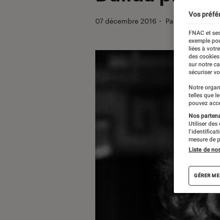
Vos préfé
07 décembre 2016
・
Par
Manue
FNAC et ses
exemple pou
liées à votr
des cookies
sur notre c
sécuriser vo
Notre organ
telles que l
pouvez acce
Nos partenai
Utiliser des
l’identifica
mesure de p
Liste de no
GÉRER ME