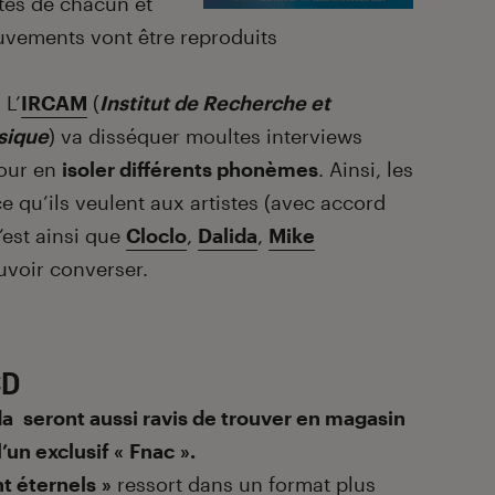
tes de chacun et
uvements vont être reproduits
 L’
IRCAM
(
Institut de Recherche et
sique
) va disséquer moultes interviews
pour en
isoler différents phonèmes
. Ainsi, les
ce qu’ils veulent aux artistes (avec accord
’est ainsi que
Cloclo
,
Dalida
,
Mike
uvoir converser.
CD
da seront aussi ravis de trouver en magasin
’un exclusif « Fnac ».
t éternels »
ressort dans un format plus