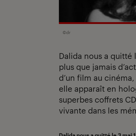
©dr
Dalida nous a quitté 
plus que jamais d’act
d’un film au cinéma, 
elle apparaît en hol
superbes coffrets C
vivante dans les mé
Introduction
Dalida nous a quitté le 3 mai 