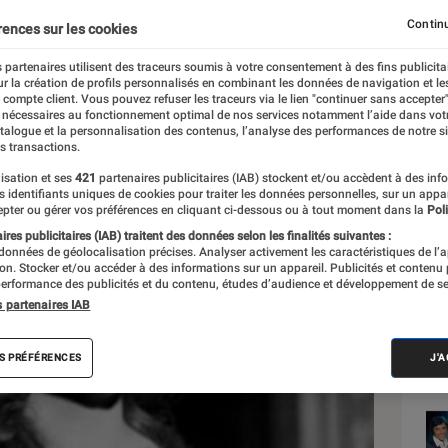
Continu
rences sur les cookies
 partenaires utilisent des traceurs soumis à votre consentement à des fins publicita
r la création de profils personnalisés en combinant les données de navigation et l
e compte client. Vous pouvez refuser les traceurs via le lien "continuer sans accepter"
 nécessaires au fonctionnement optimal de nos services notamment l’aide dans vot
Sél
atalogue et la personnalisation des contenus, l’analyse des performances de notre si
s transactions.
isation et ses
421
partenaires publicitaires (IAB) stockent et/ou accèdent à des inf
es identifiants uniques de cookies pour traiter les données personnelles, sur un appa
pter ou gérer vos préférences en cliquant ci-dessous ou à tout moment dans la
Poli
res publicitaires (IAB) traitent des données selon les finalités suivantes :
 données de géolocalisation précises. Analyser activement les caractéristiques de l’
tion. Stocker et/ou accéder à des informations sur un appareil. Publicités et contenu
erformance des publicités et du contenu, études d’audience et développement de se
s partenaires IAB
S PRÉFÉRENCES
J'