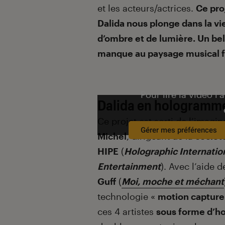
et les acteurs/actrices.
Ce pro
Dalida nous plonge dans la vie
d’ombre et de lumière. Un be
manque au paysage musical f
Pour lire la vidéo l’
Dalida en hologramme
Ce projet est sorti de l’imagin
Gérer mes préférences
Michel
, dirigeant de la
sociét
HIPE
(
Holographic Internatio
Entertainment
). Avec l’aide d
Guff
(
Moi, moche et méchant
technologie «
motion capture
ces 4 artistes
sous forme d’