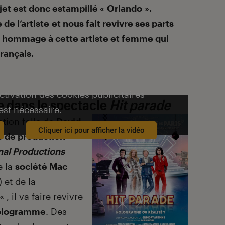
jet est donc estampillé « Orlando ».
 de l’artiste
et nous fait revivre ses parts
l hommage à cette artiste et femme qui
rançais.
activation des cookies publicitaires
 dans le
spectacle
Hit parade
est nécessaire.
ation folle de
David
Cliquer ici pour afficher la vidéo
é de production
nal Productions
e la
société Mac
) et de la
« , il va faire revivre
hologramme
. Des