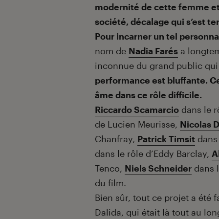
modernité de cette femme et 
société, décalage qui s’est 
Pour incarner un tel personn
nom de
Nadia Farés
a longtem
inconnue du grand public qui 
performance est bluffante. Ce
âme dans ce rôle difficile.
Riccardo Scamarcio
dans le r
de Lucien Meurisse,
Nicolas 
Chanfray,
Patrick Timsit
dans 
dans le rôle d’Eddy Barclay,
A
Tenco,
Niels Schneider
dans l
du film.
Bien sûr, tout ce projet a été f
Dalida, qui était là tout au lo