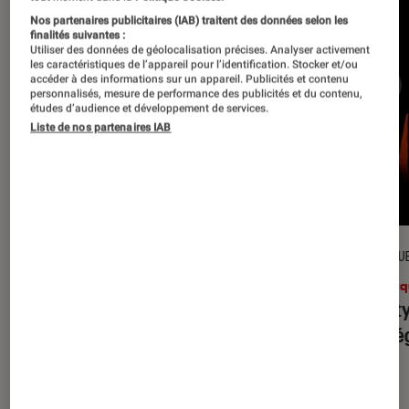
Nos partenaires publicitaires (IAB) traitent des données selon les
finalités suivantes :
Utiliser des données de géolocalisation précises. Analyser activement
les caractéristiques de l’appareil pour l’identification. Stocker et/ou
accéder à des informations sur un appareil. Publicités et contenu
personnalisés, mesure de performance des publicités et du contenu,
études d’audience et développement de services.
Liste de nos partenaires IAB
CRITIQUE
CRITIQU
Musique
•
31 juil. 2026
Musiq
Petal
: l’album le plus sombre
Realit
d’Ariana Grande ?
leur l