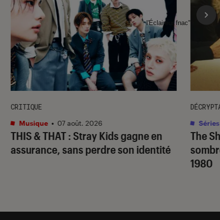
l'Éclaireur fnac">
CRITIQUE
DÉCRYPT
Musique
•
07 août. 2026
Séries
THIS & THAT
: Stray Kids gagne en
The S
assurance, sans perdre son identité
sombr
1980