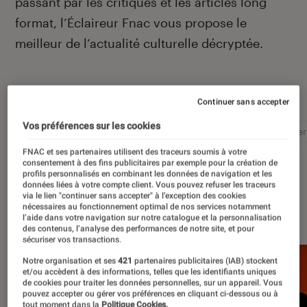
passant par les critiques et les articles long
format, l’Éclaireur Fnac vous propose le
meilleur de l’actualité culturelle décryptée.
Autour de ce sujet
Continuer sans accepter
Vos préférences sur les cookies
Littérature
Film
Roman
Album
Concer
FNAC et ses partenaires utilisent des traceurs soumis à votre
consentement à des fins publicitaires par exemple pour la création de
profils personnalisés en combinant les données de navigation et les
données liées à votre compte client. Vous pouvez refuser les traceurs
via le lien "continuer sans accepter" à l’exception des cookies
À la une
nécessaires au fonctionnement optimal de nos services notamment
l’aide dans votre navigation sur notre catalogue et la personnalisation
des contenus, l’analyse des performances de notre site, et pour
sécuriser vos transactions.
Notre organisation et ses
421
partenaires publicitaires (IAB) stockent
et/ou accèdent à des informations, telles que les identifiants uniques
de cookies pour traiter les données personnelles, sur un appareil. Vous
pouvez accepter ou gérer vos préférences en cliquant ci-dessous ou à
tout moment dans la
Politique Cookies.