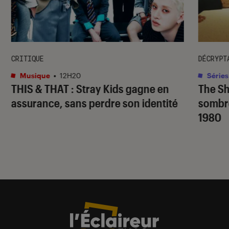
CRITIQUE
DÉCRYPT
Musique
•
12H20
Séries
THIS & THAT
: Stray Kids gagne en
The S
assurance, sans perdre son identité
sombr
1980