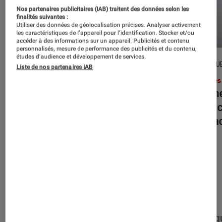
Nos partenaires publicitaires (IAB) traitent des données selon les
finalités suivantes :
Utiliser des données de géolocalisation précises. Analyser activement
les caractéristiques de l’appareil pour l’identification. Stocker et/ou
accéder à des informations sur un appareil. Publicités et contenu
personnalisés, mesure de performance des publicités et du contenu,
études d’audience et développement de services.
DÉCRYPTAGE
CRITIQU
Liste de nos partenaires IAB
Livres / BD
•
16 juil. 2026
Livres
Jack London : pourquoi faut-il relire
Le dîn
l’œuvre de l’auteur cet été ?
elle à
interac
Nos derniers contenus
Tout
Articles
Événéments
Sélections et g