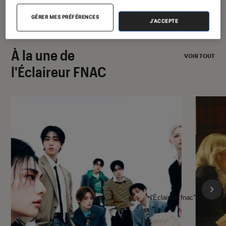
GÉRER MES PRÉFÉRENCES
J'ACCEPTE
À la une de
VOIR TOUT
l'Éclaireur FNAC
l'Éclaireur fnac">