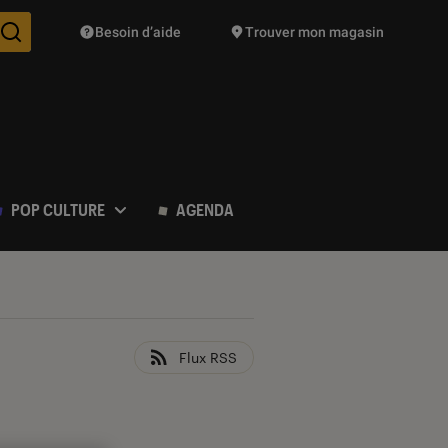
Besoin d’aide
Trouver mon magasin
Des suggestions de produits vont vous être proposées pendant vo
POP CULTURE
AGENDA
Flux RSS