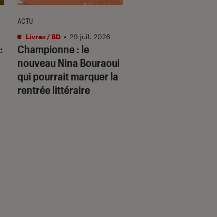
ACTU
ACTU
Livres / BD
•
29 juil. 2026
Livres / BD
•
29 juil.
:
Championne
: le
Ce qui se joue : c’e
nouveau Nina Bouraoui
quoi ce roman qui
qui pourrait marquer la
pourrait faire parle
rentrée littéraire
rentrée ?