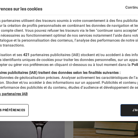
r les livres et les BD du moment, ainsi que
Continu
rences sur les cookies
ec les auteurs qui nourrissent et enrichissent
 partenaires utilisent des traceurs soumis à votre consentement à des fins publicita
r la création de profils personnalisés en combinant les données de navigation et l
 la littérature.
e compte client. Vous pouvez refuser les traceurs via le lien "continuer sans accepter"
 nécessaires au fonctionnement optimal de nos services notamment l’aide dans vot
atalogue et la personnalisation des contenus, l’analyse des performances de notre si
s transactions.
isation et ses
421
partenaires publicitaires (IAB) stockent et/ou accèdent à des inf
es identifiants uniques de cookies pour traiter les données personnelles, sur un appa
pter ou gérer vos préférences en cliquant ci-dessous ou à tout moment dans la
Poli
res publicitaires (IAB) traitent des données selon les finalités suivantes :
 données de géolocalisation précises. Analyser activement les caractéristiques de l’
tion. Stocker et/ou accéder à des informations sur un appareil. Publicités et contenu
erformance des publicités et du contenu, études d’audience et développement de se
s partenaires IAB
S PRÉFÉRENCES
J'