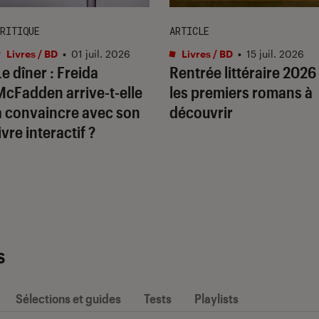
RITIQUE
ARTICLE
Livres / BD
•
01 juil. 2026
Livres / BD
•
15 juil. 2026
Le dîner
: Freida
Rentrée littéraire 2026 
McFadden arrive-t-elle
les premiers romans à
à convaincre avec son
découvrir
ivre interactif ?
s
Sélections et guides
Tests
Playlists