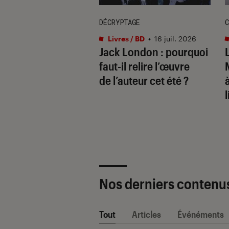
DÉCRYPTAGE
C
s / BD
•
17 juil. 2026
Livres / BD
•
16 juil. 2026
ide de la bande
Jack London : pourquoi
née : les
faut-il relire l’œuvre
ures BD à lire
de l’auteur cet été ?
sa vie
l
Nos derniers contenu
Tout
Articles
Événéments