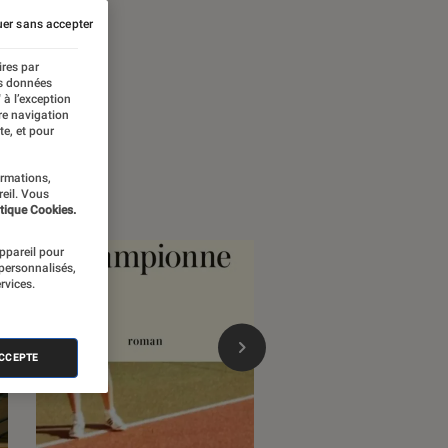
er sans accepter
ires par
es données
 à l’exception
re navigation
te, et pour
ormations,
reil. Vous
tique Cookies.
appareil pour
 personnalisés,
rvices.
ACCEPTE