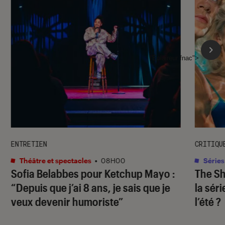
l'Éclaireur fnac">
ENTRETIEN
CRITIQU
Théâtre et spectacles
•
08H00
Séries
Sofia Belabbes pour
Ketchup Mayo
:
The S
“Depuis que j’ai 8 ans, je sais que je
la sér
veux devenir humoriste”
l’été ?