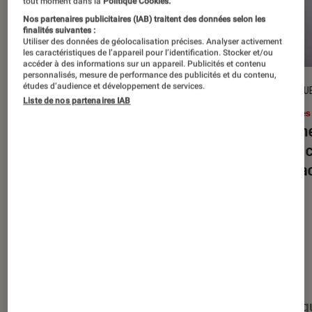
tout moment dans la
Politique Cookies.
Nos partenaires publicitaires (IAB) traitent des données selon les
finalités suivantes :
Utiliser des données de géolocalisation précises. Analyser activement
les caractéristiques de l’appareil pour l’identification. Stocker et/ou
accéder à des informations sur un appareil. Publicités et contenu
personnalisés, mesure de performance des publicités et du contenu,
études d’audience et développement de services.
DÉCRYPTAGE
CRITIQU
Liste de nos partenaires IAB
Livres / BD
•
16 juil. 2026
Livres
Jack London : pourquoi faut-il relire
Le dîn
l’œuvre de l’auteur cet été ?
elle à
interac
Nos derniers contenus
Tout
Articles
Événéments
Sélections et g