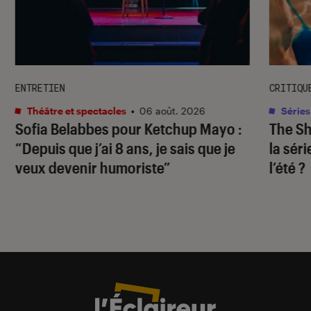
ENTRETIEN
CRITIQU
Théâtre et spectacles
•
06 août. 2026
Séries
Sofia Belabbes pour
Ketchup Mayo
:
The S
“Depuis que j’ai 8 ans, je sais que je
la sér
veux devenir humoriste”
l’été ?