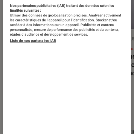
Nos partenaires publicitaires (IAB) traitent des données selon les
finalités suivantes :
Utiliser des données de géolocalisation précises. Analyser activement
les caractéristiques de l’appareil pour l’identification. Stocker et/ou
accéder à des informations sur un appareil. Publicités et contenu
personnalisés, mesure de performance des publicités et du contenu,
études d’audience et développement de services.
DÉCRYPTAGE
CRITIQU
Liste de nos partenaires IAB
Livres / BD
•
16 juil. 2026
Livres
Jack London : pourquoi faut-il relire
Le dîn
l’œuvre de l’auteur cet été ?
elle à
interac
Nos derniers contenus
Tout
Articles
Événéments
Sélections et g