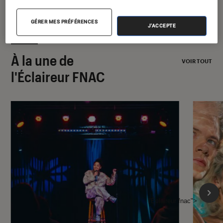
GÉRER MES PRÉFÉRENCES
J'ACCEPTE
À la une de
VOIR TOUT
l'Éclaireur FNAC
l'Éclaireur fnac">