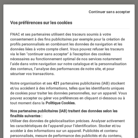
23 décembre 2019
・
Par
Pauline
Continuer sans accepter
Vos préférences sur les cookies
FNAC et ses partenaires utilisent des traceurs soumis à votre
consentement à des fins publicitaires par exemple pour la création de
profils personnalisés en combinant les données de navigation et les
données liées à votre compte client. Vous pouvez refuser les traceurs
via le lien "continuer sans accepter" à l’exception des cookies
nécessaires au fonctionnement optimal de nos services notamment
l’aide dans votre navigation sur notre catalogue et la personnalisation
des contenus, l’analyse des performances de notre site, et pour
sécuriser vos transactions.
Notre organisation et ses
421
partenaires publicitaires (IAB) stockent
00:00
/
04:30
et/ou accèdent à des informations, telles que les identifiants uniques
de cookies pour traiter les données personnelles, sur un appareil. Vous
pouvez accepter ou gérer vos préférences en cliquant ci-dessous ou à
tout moment dans la
Politique Cookies.
Nos partenaires publicitaires (IAB) traitent des données selon les
Lors de sa dédicace à la Fnac du
finalités suivantes :
Utiliser des données de géolocalisation précises. Analyser activement
Forum des Halles, nous avons
les caractéristiques de l’appareil pour l’identification. Stocker et/ou
accéder à des informations sur un appareil. Publicités et contenu
rencontré James Ellroy, the Demon
personnalisés, mesure de performance des publicités et du contenu,