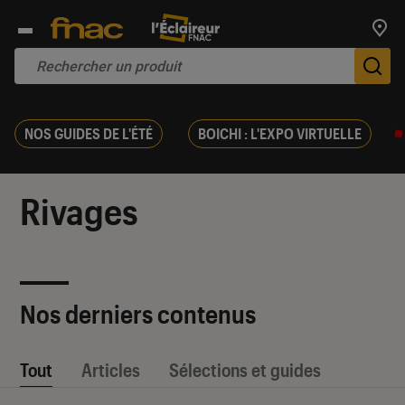
Trouv
De
NOS GUIDES DE L'ÉTÉ
BOICHI : L'EXPO VIRTUELLE
Rivages
Nos derniers contenus
Tout
Articles
Sélections et guides