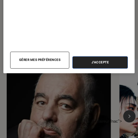
À la une de
VOIR TOUT
l'Éclaireur FNAC
GÉRER MES PRÉFÉRENCES
J'ACCEPTE
l'Éclaireur fnac">