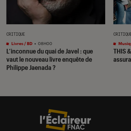
CRITIQUE
CRITIQU
Livres / BD
•
08H00
Musiq
L’inconnue du quai de Javel : que
THIS 
vaut le nouveau livre enquête de
assura
Philippe Jaenada ?