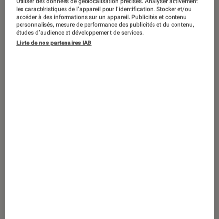
Utiliser des données de géolocalisation précises. Analyser activement
ARTICLE
les caractéristiques de l’appareil pour l’identification. Stocker et/ou
accéder à des informations sur un appareil. Publicités et contenu
Livres / BD
•
03 sep. 2020
personnalisés, mesure de performance des publicités et du contenu,
Héritage de Miguel Bonnefoy : la
études d’audience et développement de services.
Liste de nos partenaires IAB
dynastie des Lonsonier