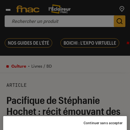
Trouv
De
NOS GUIDES DE L'ÉTÉ
BOICHI : L'EXPO VIRTUELLE
Culture
Livres / BD
ARTICLE
Pacifique de Stéphanie
Hochet : récit émouvant des
derniers jours d’un kamikaze
Continuer sans accepter