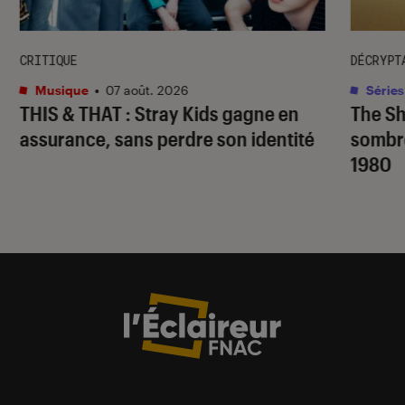
CRITIQUE
DÉCRYPT
Musique
•
07 août. 2026
Séries
THIS & THAT
: Stray Kids gagne en
The S
assurance, sans perdre son identité
sombr
1980