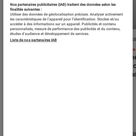
Nos partenaires publicitaires (IAB) traitent des données selon les
finalités suivantes :
Utiliser des données de géolocalisation précises. Analyser activement
les caractéristiques de l’appareil pour l’identification. Stocker et/ou
accéder à des informations sur un appareil. Publicités et contenu
personnalisés, mesure de performance des publicités et du contenu,
études d’audience et développement de services.
DÉCRYPTAGE
CRITIQU
Liste de nos partenaires IAB
Livres / BD
•
16 juil. 2026
Livres
Jack London : pourquoi faut-il relire
Le dîn
l’œuvre de l’auteur cet été ?
elle à
interac
Nos derniers contenus
Tout
Articles
Événéments
Sélections et g