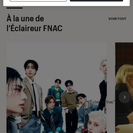
À la une de
VOIR TOUT
l'Éclaireur FNAC
l'Éclaireur fnac">