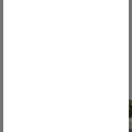
1
...
80
150
...
286
287
288
289
290
...
360
400
...
444
Les plus lus dans Livres / BD