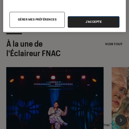
GÉRER MES PRÉFÉRENCES
J'ACCEPTE
À la une de
VOIR TOUT
l'Éclaireur FNAC
l'Éclaireur fnac">