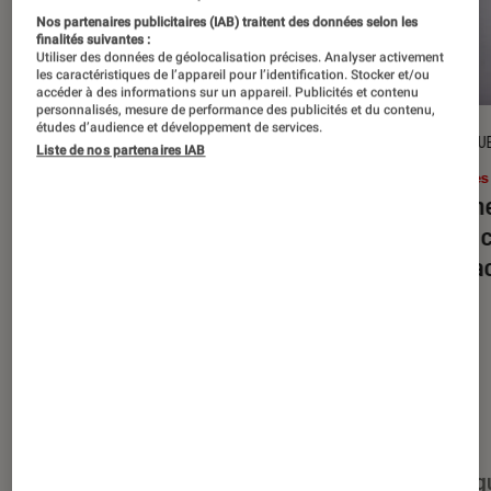
Nos partenaires publicitaires (IAB) traitent des données selon les
finalités suivantes :
Utiliser des données de géolocalisation précises. Analyser activement
les caractéristiques de l’appareil pour l’identification. Stocker et/ou
accéder à des informations sur un appareil. Publicités et contenu
personnalisés, mesure de performance des publicités et du contenu,
études d’audience et développement de services.
DÉCRYPTAGE
CRITIQU
Liste de nos partenaires IAB
Livres / BD
•
16 juil. 2026
Livres
Jack London : pourquoi faut-il relire
Le dîn
l’œuvre de l’auteur cet été ?
elle à
interac
Nos derniers contenus
Tout
Articles
Événéments
Sélections et g