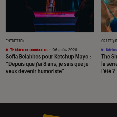
ENTRETIEN
CRITIQU
Théâtre et spectacles
•
06 août. 2026
Séries
Sofia Belabbes pour
Ketchup Mayo
:
The S
“Depuis que j’ai 8 ans, je sais que je
la sér
veux devenir humoriste”
l’été ?