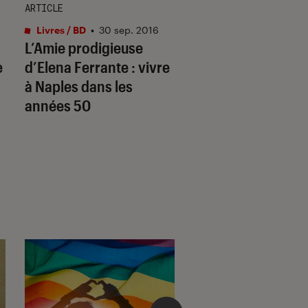
ARTICLE
ARTICLE
Livres / BD
•
30 sep. 2016
Livres / BD
•
06 fév. 
L’Amie prodigieuse
Graham Swift : un
e
d’Elena Ferrante : vivre
auteur à part, un t
à Naples dans les
certain
années 50