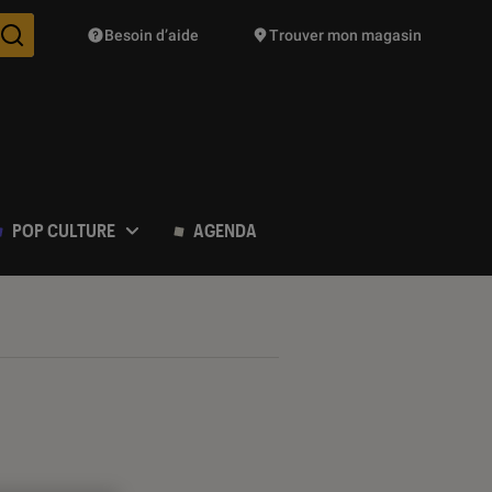
Besoin d’aide
Trouver mon magasin
Des suggestions de produits vont vous être proposées pendant vo
POP CULTURE
AGENDA