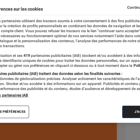
Continu
rences sur les cookies
téraire
 partenaires utilisent des traceurs soumis à votre consentement à des fins publicita
r la création de profils personnalisés en combinant les données de navigation et l
e compte client. Vous pouvez refuser les traceurs via le lien "continuer sans accepter"
 nécessaires au fonctionnement optimal de nos services notamment l’aide dans vot
Sél
atalogue et la personnalisation des contenus, l’analyse des performances de notre si
s transactions.
isation et ses
419
partenaires publicitaires (IAB) stockent et/ou accèdent à des inf
es identifiants uniques de cookies pour traiter les données personnelles, sur un appa
pter ou gérer vos préférences en cliquant ci-dessous ou à tout moment dans la
Poli
res publicitaires (IAB) traitent des données selon les finalités suivantes :
 données de géolocalisation précises. Analyser activement les caractéristiques de l’
tion. Stocker et/ou accéder à des informations sur un appareil. Publicités et contenu
erformance des publicités et du contenu, études d’audience et développement de se
s partenaires IAB
S PRÉFÉRENCES
J'