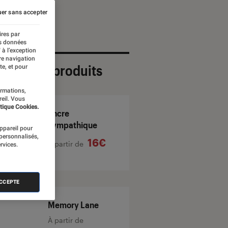
er sans accepter
ires par
es données
 à l’exception
re navigation
ection de produits
te, et pour
ormations,
reil. Vous
tique Cookies.
Encre
sympathique
appareil pour
 personnalisés,
16€
À partir de
rvices.
ACCEPTE
Memory Lane
À partir de