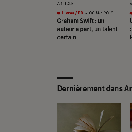
E
ARTICLE
A
s / BD
•
30 sep. 2016
Livres / BD
•
06 fév. 2019
e prodigieuse
Graham Swift : un
na Ferrante : vivre
auteur à part, un talent
les dans les
certain
es 50
Dernièrement dans Art