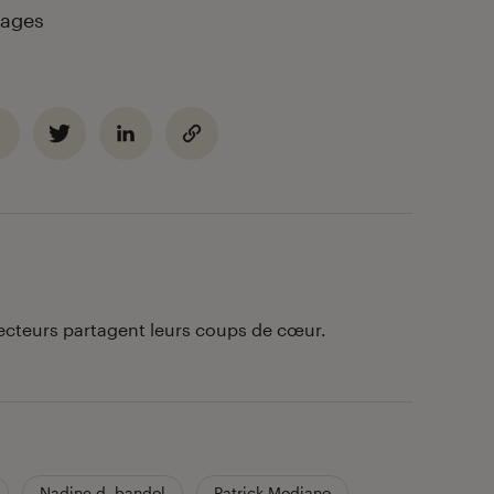
pages
lecteurs partagent leurs coups de cœur.
Nadine d. bandol
Patrick Modiano