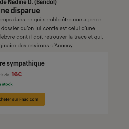
de Nadine D. (Bandol)
une disparue
 temps dans ce qui semble être une agence
 dossier qu’on lui confie est celui d’une
ebvre dont il doit retrouver la trace et qui,
ginaire des environs d’Annecy.
re sympathique
16€
tir de
n stock
cheter sur Fnac.com