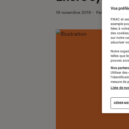
Vos préfé
19 novembre 2019
・
Par
Le Cercle Lit
FNAC et ses
exemple pou
liées à votr
des cookies
sur notre c
sécuriser vo
Notre organ
telles que l
pouvez acce
Nos partenai
Utiliser des
l’identifica
mesure de p
Liste de no
GÉRER ME