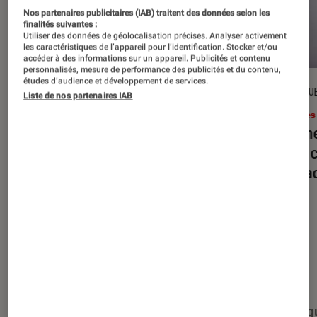
Nos partenaires publicitaires (IAB) traitent des données selon les
finalités suivantes :
Utiliser des données de géolocalisation précises. Analyser activement
les caractéristiques de l’appareil pour l’identification. Stocker et/ou
accéder à des informations sur un appareil. Publicités et contenu
personnalisés, mesure de performance des publicités et du contenu,
études d’audience et développement de services.
DÉCRYPTAGE
CRITIQU
Liste de nos partenaires IAB
Livres / BD
•
16 juil. 2026
Livres
Jack London : pourquoi faut-il relire
Le dîn
l’œuvre de l’auteur cet été ?
elle à
interac
Nos derniers contenus
Tout
Articles
Événéments
Sélections et g