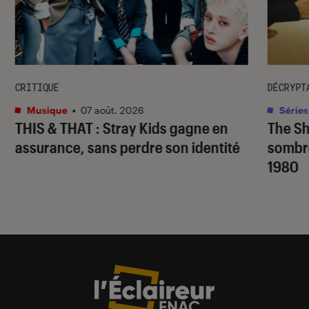
CRITIQUE
DÉCRYPT
Musique
•
07 août. 2026
Séries
THIS & THAT
: Stray Kids gagne en
The S
assurance, sans perdre son identité
sombr
1980