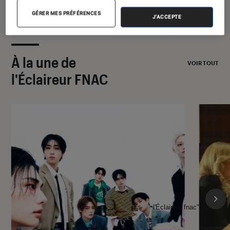
GÉRER MES PRÉFÉRENCES
J'ACCEPTE
À la une de
VOIR TOUT
l'Éclaireur FNAC
l'Éclaireur fnac">