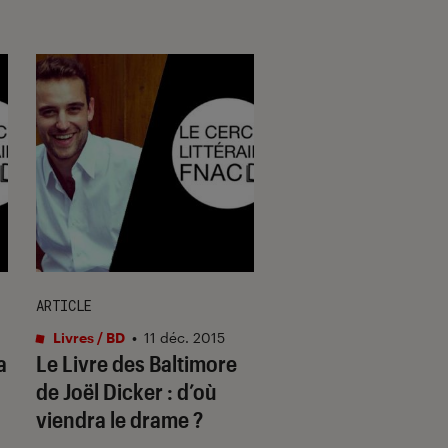
ARTICLE
ARTICLE
Livres / BD
•
11 déc. 2015
Livres / BD
•
13 oct. 
a
Le Livre des Baltimore
La Montagne mag
de Joël Dicker : d’où
nouvelle traducti
viendra le drame ?
monument de Th
Mann