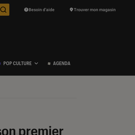
Besoin d’aide
Trouver mon magasin
Des suggestions de produits vont vous être proposées pendant vo
POP CULTURE
AGENDA
son premier