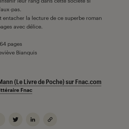
ntenir leur rang dans cette société si
faux-pas.
nt entacher la lecture de ce superbe roman
pages avec délice.
 864 pages
eviève Bianquis
Mann (Le Livre de Poche) sur Fnac.com
ittéraire Fnac