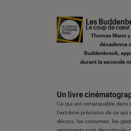
Introduction
Les Buddenb
Le coup de cœur 
Thomas Mann y re
décadence d’
Buddenbrook, appa
durant la seconde m
Un livre cinématogra
Ce qui est remarquable dans 
l’extrême précision de ce qui e
décors, les costumes, les gest
sentiments sont décortiqués d