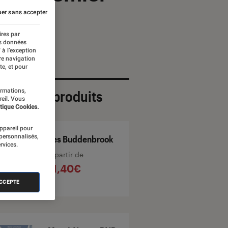
er sans accepter
ires par
es données
 à l’exception
re navigation
te, et pour
ormations,
ection de produits
reil. Vous
tique Cookies.
appareil pour
 personnalisés,
Les Buddenbrook
rvices.
À partir de
11,40€
ACCEPTE