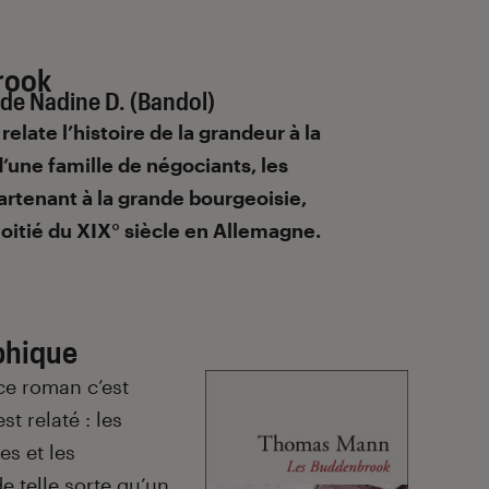
rook
de Nadine D. (Bandol)
late l’histoire de la grandeur à la
une famille de négociants, les
rtenant à la grande bourgeoisie,
oitié du XIX° siècle en Allemagne.
phique
ce roman c’est
st relaté : les
es et les
e telle sorte qu’un