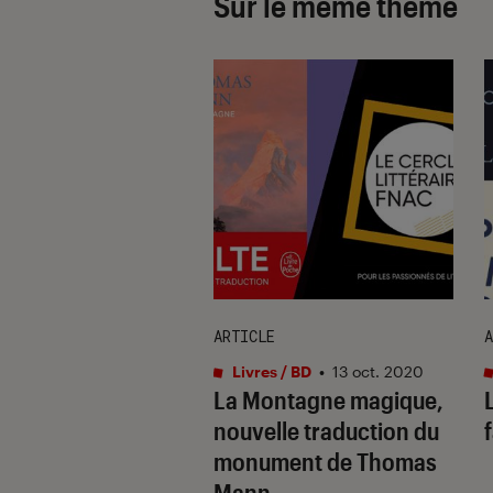
Sur le même thème
E
ARTICLE
A
s / BD
•
11 déc. 2015
Livres / BD
•
13 oct. 2020
vre des Baltimore
La Montagne magique,
l Dicker : d’où
nouvelle traduction du
ra le drame ?
monument de Thomas
Mann