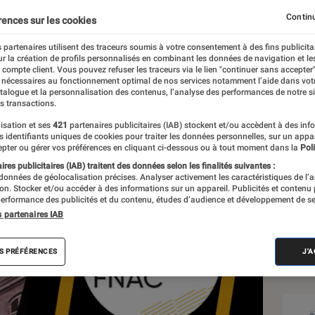
le roman !
Continu
rences sur les cookies
 partenaires utilisent des traceurs soumis à votre consentement à des fins publicita
r la création de profils personnalisés en combinant les données de navigation et l
téraire
e compte client. Vous pouvez refuser les traceurs via le lien "continuer sans accepter"
 nécessaires au fonctionnement optimal de nos services notamment l’aide dans vot
atalogue et la personnalisation des contenus, l’analyse des performances de notre si
s transactions.
isation et ses
421
partenaires publicitaires (IAB) stockent et/ou accèdent à des inf
Sél
es identifiants uniques de cookies pour traiter les données personnelles, sur un appa
pter ou gérer vos préférences en cliquant ci-dessous ou à tout moment dans la
Poli
res publicitaires (IAB) traitent des données selon les finalités suivantes :
 données de géolocalisation précises. Analyser activement les caractéristiques de l’
tion. Stocker et/ou accéder à des informations sur un appareil. Publicités et contenu
erformance des publicités et du contenu, études d’audience et développement de se
s partenaires IAB
S PRÉFÉRENCES
J'