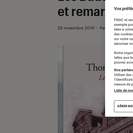
et remarquab
Vos préfé
FNAC et ses
exemple pou
29 novembre 2019
・
Par
Le Cercle Lit
liées à votr
des cookies
sur notre c
sécuriser vo
Notre organ
telles que l
pouvez acce
Nos partenai
Utiliser des
l’identifica
mesure de p
Liste de no
GÉRER ME