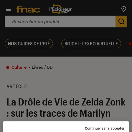
Trouv
De
NOS GUIDES DE L'ÉTÉ
BOICHI : L'EXPO VIRTUELLE
Culture
Livres / BD
ARTICLE
La Drôle de Vie de Zelda Zonk
: sur les traces de Marilyn
Monroe
Continuer sans accepter