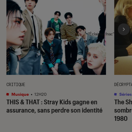
l'Éclaireur fnac">
CRITIQUE
DÉCRYPT
Musique
•
12H20
Séries
THIS & THAT
: Stray Kids gagne en
The S
assurance, sans perdre son identité
sombr
1980