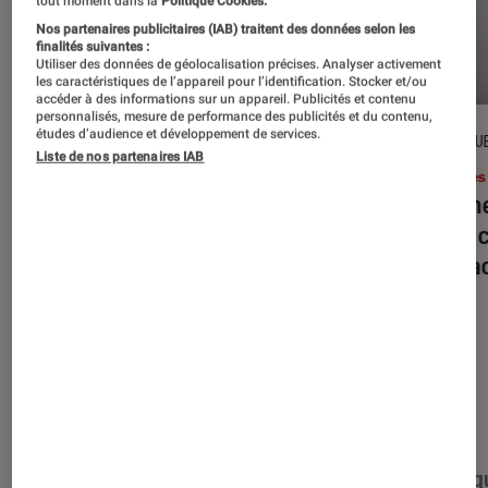
tout moment dans la
Politique Cookies.
Nos partenaires publicitaires (IAB) traitent des données selon les
finalités suivantes :
Utiliser des données de géolocalisation précises. Analyser activement
les caractéristiques de l’appareil pour l’identification. Stocker et/ou
accéder à des informations sur un appareil. Publicités et contenu
personnalisés, mesure de performance des publicités et du contenu,
études d’audience et développement de services.
DÉCRYPTAGE
CRITIQU
Liste de nos partenaires IAB
Livres / BD
•
16 juil. 2026
Livres
Jack London : pourquoi faut-il relire
Le dîn
l’œuvre de l’auteur cet été ?
elle à
interac
Nos derniers contenus
Tout
Articles
Événéments
Sélections et g