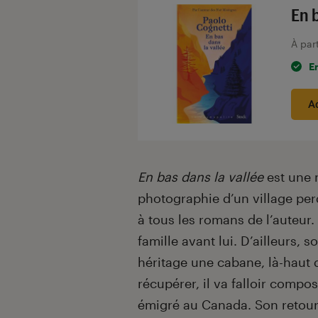
En 
À par
E
A
En bas dans la vallée
est une 
photographie d’un village per
à tous les romans de l’auteur.
famille avant lui. D’ailleurs, s
héritage une cabane, là-haut 
récupérer, il va falloir compo
émigré au Canada. Son retour 