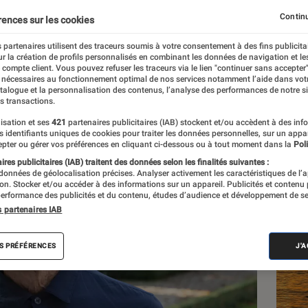
botte
Continu
rences sur les cookies
 partenaires utilisent des traceurs soumis à votre consentement à des fins publicita
r la création de profils personnalisés en combinant les données de navigation et l
es
e compte client. Vous pouvez refuser les traceurs via le lien "continuer sans accepter"
 nécessaires au fonctionnement optimal de nos services notamment l’aide dans vot
atalogue et la personnalisation des contenus, l’analyse des performances de notre si
s transactions.
isation et ses
421
partenaires publicitaires (IAB) stockent et/ou accèdent à des inf
Les
es identifiants uniques de cookies pour traiter les données personnelles, sur un appa
pter ou gérer vos préférences en cliquant ci-dessous ou à tout moment dans la
Poli
res publicitaires (IAB) traitent des données selon les finalités suivantes :
 données de géolocalisation précises. Analyser activement les caractéristiques de l’
tion. Stocker et/ou accéder à des informations sur un appareil. Publicités et contenu
erformance des publicités et du contenu, études d’audience et développement de se
s partenaires IAB
S PRÉFÉRENCES
J'