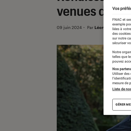
venues de la 
Vos préfé
FNAC et ses
exemple pou
09 juin 2024
・
Par
Léonard Desbrièr
liées à votr
des cookies
sur notre c
sécuriser vo
Notre organ
telles que l
pouvez acce
Nos partenai
Utiliser des
l’identifica
mesure de p
Liste de no
GÉRER ME