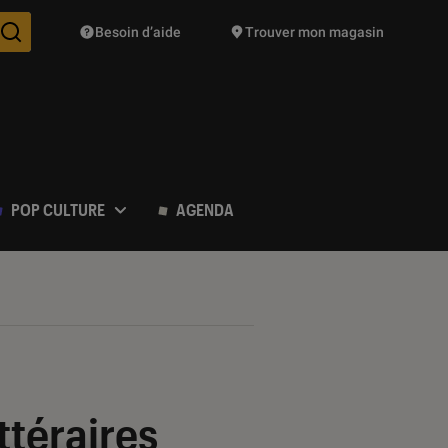
Besoin d’aide
Trouver mon magasin
Des suggestions de produits vont vous être proposées pendant vo
POP CULTURE
AGENDA
ttéraires