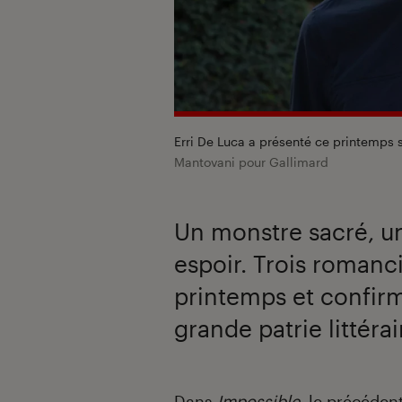
Erri De Luca a présenté ce printemps 
Mantovani pour Gallimard
Un monstre sacré, u
espoir. Trois romanc
printemps et confirm
grande patrie littérai
Introduction
Dans
Impossible
, le précéden