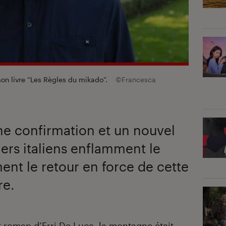
son livre “Les Règles du mikado”.
©Francesca
ne confirmation et un nouvel
iers italiens enflamment le
ent le retour en force de cette
re.
t roman d’
Erri De Luca
, la montagne était