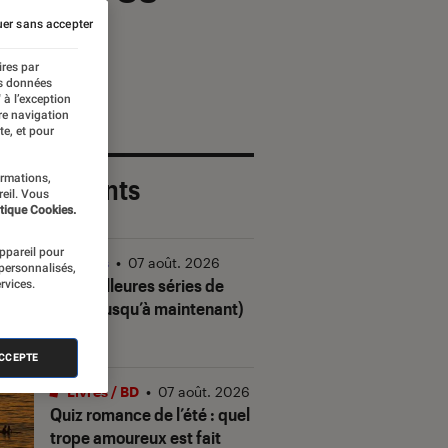
er sans accepter
ires par
es données
 à l’exception
re navigation
te, et pour
ormations,
 plus récents
reil. Vous
tique Cookies.
appareil pour
Séries
•
07 août. 2026
 personnalisés,
Les meilleures séries de
rvices.
2026 (jusqu’à maintenant)
ACCEPTE
Livres / BD
•
07 août. 2026
Quiz romance de l’été : quel
trope amoureux est fait