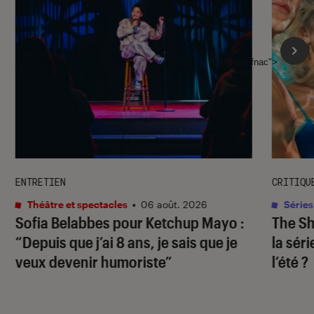
l'Éclaireur fnac">
ENTRETIEN
CRITIQU
Théâtre et spectacles
•
06 août. 2026
Séries
Sofia Belabbes pour
Ketchup Mayo
:
The S
“Depuis que j’ai 8 ans, je sais que je
la sér
veux devenir humoriste”
l’été ?