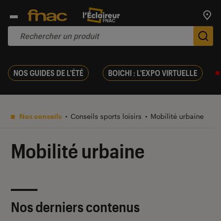
Trouv
De
NOS GUIDES DE L'ÉTÉ
BOICHI : L'EXPO VIRTUELLE
Nos conseils
Conseils sports loisirs
Mobilité urbaine
Mobilité urbaine
Nos derniers contenus