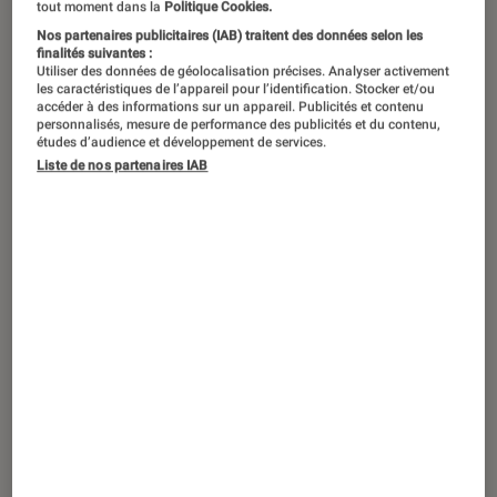
tout moment dans la
Politique Cookies.
Nos partenaires publicitaires (IAB) traitent des données selon les
Quand on parle de trottinettes
finalités suivantes :
Utiliser des données de géolocalisation précises. Analyser activement
électriques, Xiaomi nous vient le plus
les caractéristiques de l’appareil pour l’identification. Stocker et/ou
accéder à des informations sur un appareil. Publicités et contenu
facilement à l’esprit. Elles envahissent
personnalisés, mesure de performance des publicités et du contenu,
nos villes et deviennent de plus en
études d’audience et développement de services.
Liste de nos partenaires IAB
plus un moyen de locomotion à la fois
pratique et rapide. Nous avons donc
testé pour vous la dernière-née de
Xiaomi !
Introduction
Pour les petits trajets quotidiens que ce soit
pour aller sur son lieu de travail ou bien pour
se balader, les trottinettes électriques
démocratisées maintenant depuis quelques