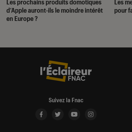
Les prochains produits domotiques
Les me
d’Apple auront-ils le moindre intérêt
pour f
en Europe ?
Suivez la Fnac