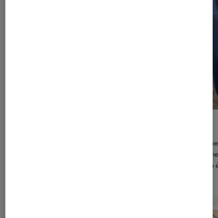
C’est quoi le forfait mobilités durables ?
En vigueur depuis le 11 mai, le forfait mobilités durables perme
salariés de demander à leur entreprise la prise en charge d’une
frais de leurs moyens de transports alternatifs, comme le vélo 
dans le cadre du trajet domicile-travail.
> Lire l’article