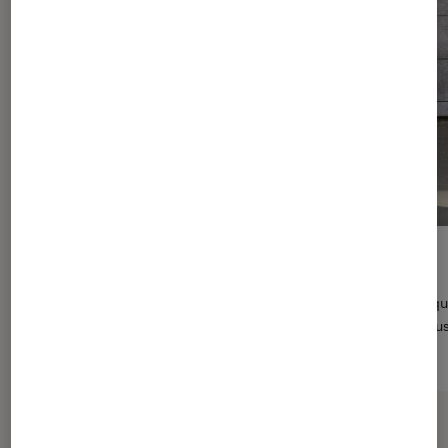
Test du vélo électrique Velair Urban : pliable et stylé
Les vélos électriques arrivent à la Fnac ! Velair, l’une des mar
(vélo à assistance électrique) françaises les plus en vogue nou
de tester certains de leurs modèles. Gros plan sur l’Urban.
> Lire l’article