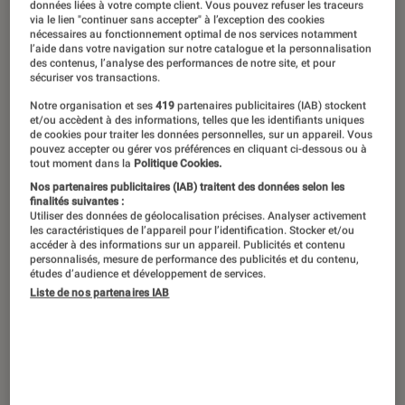
données liées à votre compte client. Vous pouvez refuser les traceurs
De plus en plus de personnes se
via le lien "continuer sans accepter" à l’exception des cookies
nécessaires au fonctionnement optimal de nos services notamment
laissent charmer par ce nouveau type
l’aide dans votre navigation sur notre catalogue et la personnalisation
des contenus, l’analyse des performances de notre site, et pour
de déplacement, propre et pratique.
sécuriser vos transactions.
Alors si vous voulez retrouver nos
Notre organisation et ses
419
partenaires publicitaires (IAB) stockent
et/ou accèdent à des informations, telles que les identifiants uniques
derniers tests, connaître la législation
de cookies pour traiter les données personnelles, sur un appareil. Vous
pouvez accepter ou gérer vos préférences en cliquant ci-dessous ou à
en place ou êtes à la recherche
tout moment dans la
Politique Cookies.
d’idées cadeaux, pas de soucis ! Vous
Nos partenaires publicitaires (IAB) traitent des données selon les
finalités suivantes :
êtes au bon endroit !
Utiliser des données de géolocalisation précises. Analyser activement
les caractéristiques de l’appareil pour l’identification. Stocker et/ou
accéder à des informations sur un appareil. Publicités et contenu
personnalisés, mesure de performance des publicités et du contenu,
études d’audience et développement de services.
Introduction
Liste de nos partenaires IAB