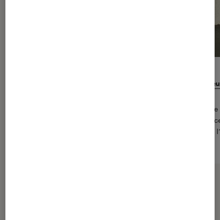
Test de la trottinette Xiaomi Mi Electric Scooter Pro : le meille
qualité-prix du marché ?
La trottinette électrique représente aujourd’hui une solution de
durable. La marque Xiaomi s’est imposée comme une référence
l’occasion de tester le dernier modèle Mi Electric Scooter Pro, l
meilleurs rapports qualité-prix du marché.
> Lire l’article
Tout l’univers mobilité urbaine!