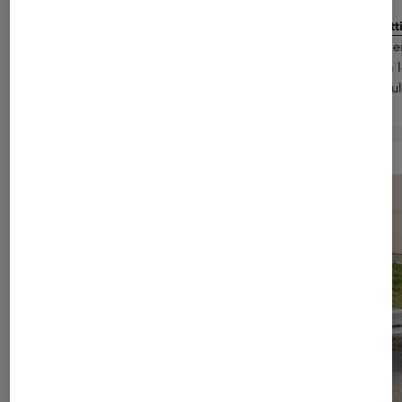
Test de la Ninebot By Segway Max G30 : une vraie bonne trotti
La Ninebot By Segway Max G30 débarque à la Fnac ! Le dernier
chez Ninebot, initialement prévu pour les professionnels de la 
trottinette électrique, est finalement aussi proposé aux particul
> Lire l’article