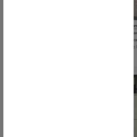
Test de la Ninebot Z10 by Segway : la gyroroue des aventurier
Le tout nouveau modèle
off-road
de Ninebot débarque à la Fna
avons pu le tester. Acteur incontournable du marché de la gyror
constructeur des très réussies One E+ ou One S2 récidive avec 
engin hors-normes !
> Lire l’article