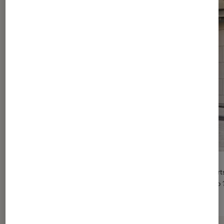
Nos conseils pour faire du vélo en toute sécurité
Le beau temps et le côté quelque peu anxiogène des transport
commun vous ont convaincu de faire vos déplacements à vélo 
d’inquiétude, la Fnac vous rappelle les bonnes pratiques !
> Lire l’article