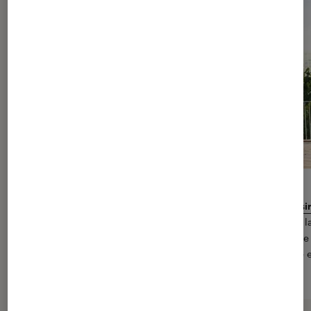
Comparatif des trottinettes électriques : on vous aide à choisir
Appareil devenu incontournable pour le citadin du 21e siècle, la
électrique conquiert de plus en plus de personnes en quête d
transport alternatifs. Il faut dire qu’elle allie l’utile à l’agréable 
gains de temps, d’énergie et plaisir de conduite.
> Lire l’article