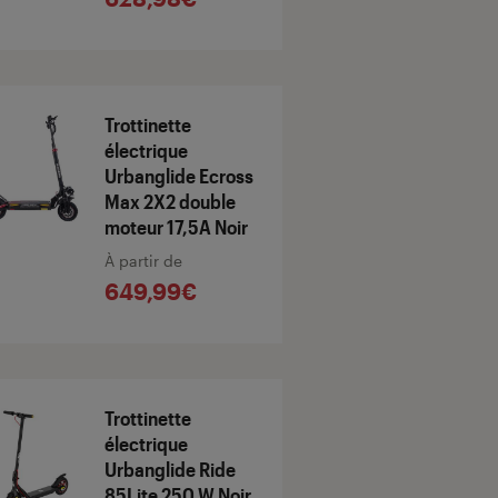
Trottinette
électrique
Urbanglide Ecross
Max 2X2 double
moteur 17,5A Noir
À partir de
649,99€
Trottinette
électrique
Urbanglide Ride
85Lite 250 W Noir