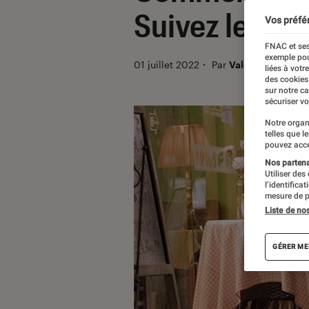
Suivez le gui
Vos préfé
FNAC et ses
exemple pou
01 juillet 2022
・
Par
Valentin
liées à votr
des cookies
sur notre c
sécuriser vo
Notre organ
telles que l
pouvez acce
Nos partenai
Utiliser des
l’identifica
mesure de p
Liste de no
GÉRER ME