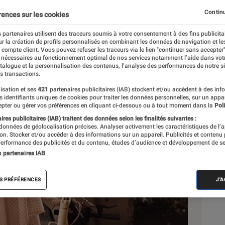
de
Continu
rences sur les cookies
 partenaires utilisent des traceurs soumis à votre consentement à des fins publicita
r la création de profils personnalisés en combinant les données de navigation et l
e compte client. Vous pouvez refuser les traceurs via le lien "continuer sans accepter"
 nécessaires au fonctionnement optimal de nos services notamment l’aide dans vot
atalogue et la personnalisation des contenus, l’analyse des performances de notre si
s transactions.
isation et ses
421
partenaires publicitaires (IAB) stockent et/ou accèdent à des inf
Sél
es identifiants uniques de cookies pour traiter les données personnelles, sur un appa
pter ou gérer vos préférences en cliquant ci-dessous ou à tout moment dans la
Poli
res publicitaires (IAB) traitent des données selon les finalités suivantes :
 données de géolocalisation précises. Analyser activement les caractéristiques de l’
tion. Stocker et/ou accéder à des informations sur un appareil. Publicités et contenu
erformance des publicités et du contenu, études d’audience et développement de se
s partenaires IAB
S PRÉFÉRENCES
J'