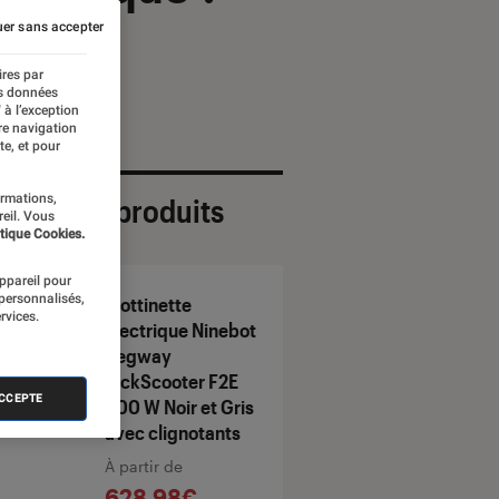
er sans accepter
ires par
es données
 à l’exception
re navigation
te, et pour
ormations,
ection de produits
reil. Vous
tique Cookies.
appareil pour
 personnalisés,
Trottinette
rvices.
électrique Ninebot
Segway
KickScooter F2E
ACCEPTE
800 W Noir et Gris
avec clignotants
À partir de
628,98€