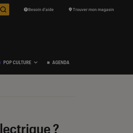
Besoin d’aide
Trouver mon magasin
Des suggestions de produits vont vous être proposées pendant vo
POP CULTURE
AGENDA
lectrique ?