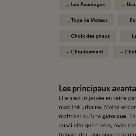
Introduction
→
L
e
s Avantages
→ Usa
→
T
ype de M
oteur
→ Poi
→ Choix des pneus
→
L
→ L’Équipement
→ L’Ent
Les principaux avantag
Elle s’est imposée en reine p
mobilité urbaine. Moins enc
maitriser qu’une
gyroroue
. S
aussi vite qu’en vélo, mais sa
transporter, peu encombrante