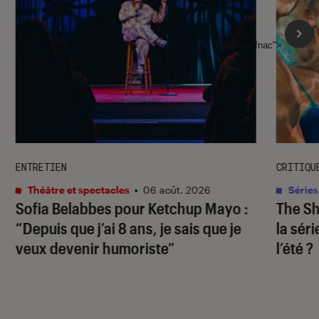
l'Éclaireur fnac">
ENTRETIEN
CRITIQU
Théâtre et spectacles
•
06 août. 2026
Séries
Sofia Belabbes pour
Ketchup Mayo
:
The S
“Depuis que j’ai 8 ans, je sais que je
la sér
veux devenir humoriste”
l’été ?