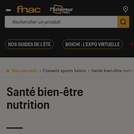
Trouv
De
NOS GUIDES DE L'ÉTÉ
BOICHI : L'EXPO VIRTUELLE
Nos conseils
Conseils sports loisirs
Santé bien-être nutrit
Santé bien-être
nutrition