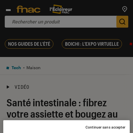
Trouv
De
NOS GUIDES DE L'ÉTÉ
BOICHI : L'EXPO VIRTUELLE
Tech
Maison
VIDÉO
Santé intestinale : fibrez
votre assiette et bougez au
quotidien !
Continuer sans accepter