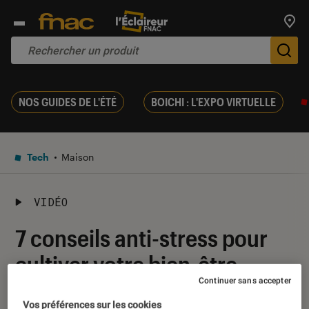
Trouv
De
NOS GUIDES DE L'ÉTÉ
BOICHI : L'EXPO VIRTUELLE
Tech
Maison
VIDÉO
7 conseils anti-stress pour
cultiver votre bien-être
Continuer sans accepter
02 juin 2017
・
Par
Corinne
Vos préférences sur les cookies