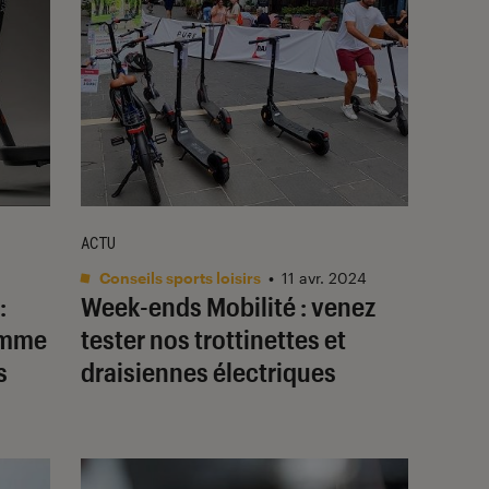
ACTU
Conseils sports loisirs
•
11 avr. 2024
:
Week-ends Mobilité : venez
amme
tester nos trottinettes et
s
draisiennes électriques