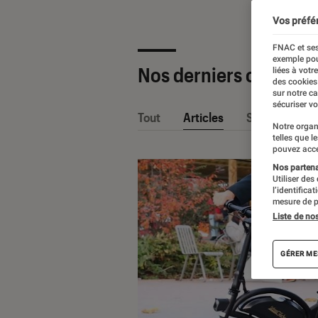
Vos préfé
FNAC et ses
exemple pou
Nos derniers contenu
liées à votr
des cookies
sur notre c
sécuriser vo
Tout
Articles
Sélections et
Notre organ
telles que l
pouvez acce
Nos partenai
Utiliser des
l’identifica
mesure de p
Liste de no
GÉRER ME