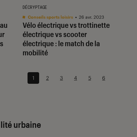
DÉCRYPTAGE
Conseils sports loisirs
•
26 avr. 2023
eau
Vélo électrique vs trottinette
ur
électrique vs scooter
es
électrique : le match de la
mobilité
1
2
3
4
5
6
lité urbaine