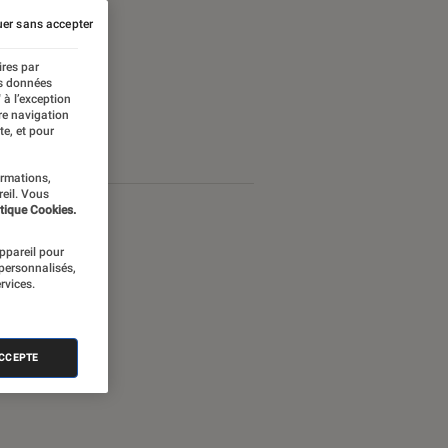
er sans accepter
ires par
es données
 à l’exception
re navigation
te, et pour
ormations,
reil. Vous
tique Cookies.
appareil pour
 personnalisés,
rvices.
ACCEPTE