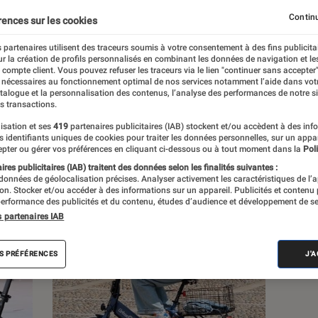
Continu
rences sur les cookies
 partenaires utilisent des traceurs soumis à votre consentement à des fins publicita
r la création de profils personnalisés en combinant les données de navigation et l
s
e compte client. Vous pouvez refuser les traceurs via le lien "continuer sans accepter"
 nécessaires au fonctionnement optimal de nos services notamment l’aide dans vot
atalogue et la personnalisation des contenus, l’analyse des performances de notre si
s transactions.
 guides
Tests
isation et ses
419
partenaires publicitaires (IAB) stockent et/ou accèdent à des inf
es identifiants uniques de cookies pour traiter les données personnelles, sur un appa
pter ou gérer vos préférences en cliquant ci-dessous ou à tout moment dans la
Poli
res publicitaires (IAB) traitent des données selon les finalités suivantes :
 données de géolocalisation précises. Analyser activement les caractéristiques de l’
tion. Stocker et/ou accéder à des informations sur un appareil. Publicités et contenu
erformance des publicités et du contenu, études d’audience et développement de se
s partenaires IAB
S PRÉFÉRENCES
J'