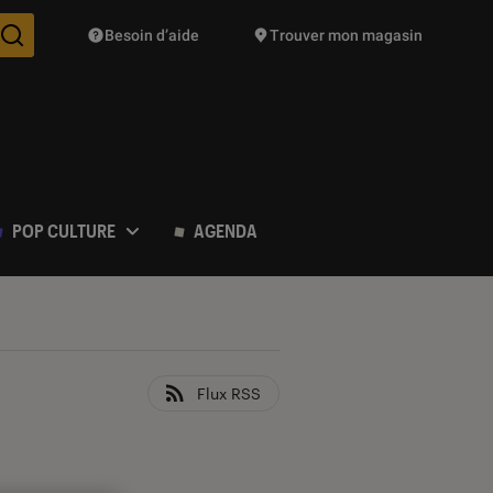
Besoin d’aide
Trouver mon magasin
Des suggestions de produits vont vous être proposées pendant vo
POP CULTURE
AGENDA
Flux RSS