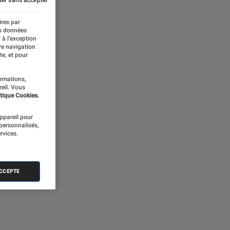
ires par
es données
 à l’exception
re navigation
te, et pour
ormations,
reil. Vous
tique Cookies.
appareil pour
 personnalisés,
rvices.
ACCEPTE