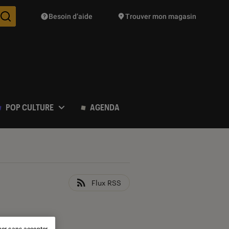
Besoin d’aide
Trouver mon magasin
Des suggestions de produits vont vous être proposées pendant vo
POP CULTURE
AGENDA
Flux RSS
er sans accepter