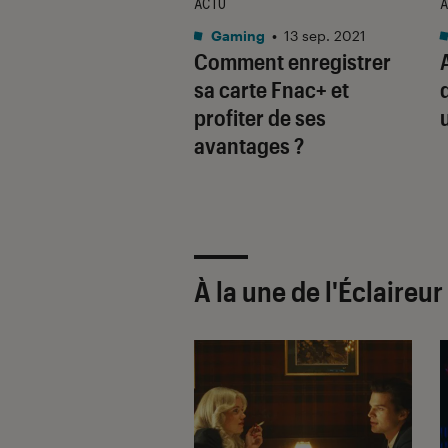
TAGE
ACTU
A
tphones
•
19 juin 2020
Gaming
•
13 sep. 2021
ction d’écran
Comment enregistrer
e par WeFix,
sa carte Fnac+ et
 smartphone lui dit
profiter de ses
u
 !
avantages ?
À la une de
l'Éclaireu