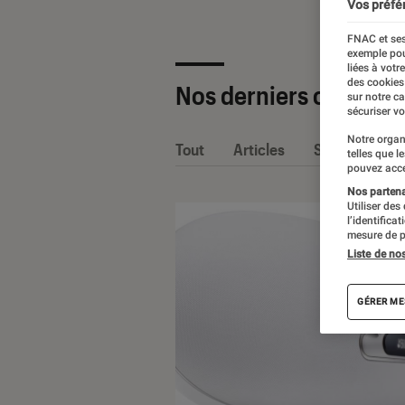
Vos préfé
FNAC et ses
exemple pou
liées à votr
des cookies
Nos derniers contenu
sur notre c
sécuriser vo
Notre organ
Tout
Articles
Sélections et
telles que l
pouvez acce
Nos partenai
Utiliser des
l’identifica
mesure de p
Liste de no
GÉRER ME