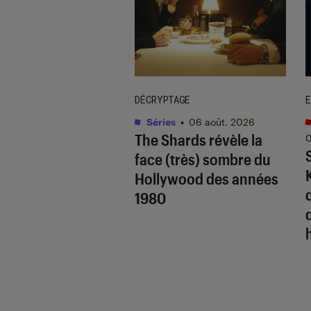
DÉCRYPTAGE
E
hériques, accessoires et
Séries
•
06 août. 2026
The Shards
révèle la
ants
0
oût. 2026
face (très) sombre du
ir mise sur le
Hollywood des années
g accessible avec
q
1980
ouvelle gamme à
prix