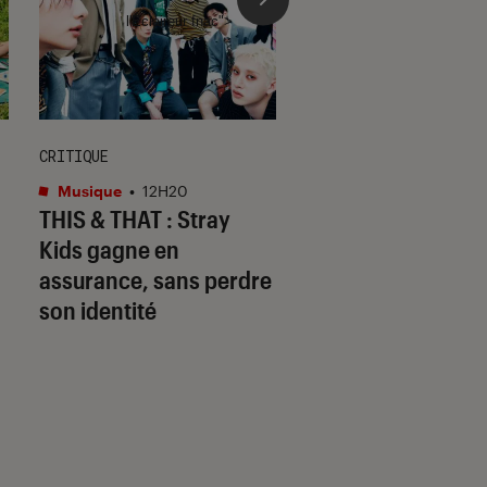
l'Éclaireur fnac">
CRITIQUE
ACTU
Musique
•
12H20
Cinéma
•
12H05
THIS & THAT
: Stray
In the Lost Lands
:
Kids gagne en
quoi ce film adapt
assurance, sans perdre
d’une œuvre de G
son identité
R.R. Martin (
Game
Thrones
) ?