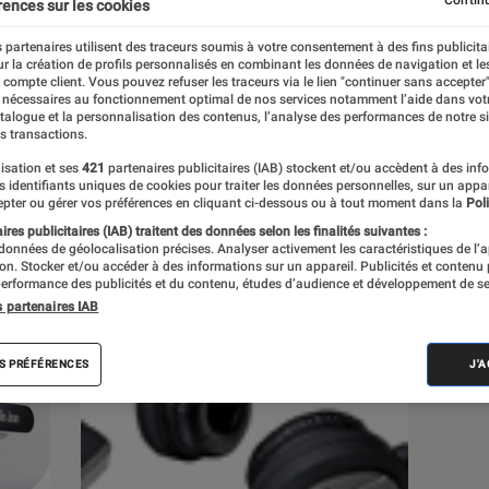
rences sur les cookies
 partenaires utilisent des traceurs soumis à votre consentement à des fins publicita
r la création de profils personnalisés en combinant les données de navigation et l
e compte client. Vous pouvez refuser les traceurs via le lien "continuer sans accepter"
 nécessaires au fonctionnement optimal de nos services notamment l’aide dans vot
s
atalogue et la personnalisation des contenus, l’analyse des performances de notre si
s transactions.
isation et ses
421
partenaires publicitaires (IAB) stockent et/ou accèdent à des inf
 guides
Tests
es identifiants uniques de cookies pour traiter les données personnelles, sur un appa
pter ou gérer vos préférences en cliquant ci-dessous ou à tout moment dans la
Poli
res publicitaires (IAB) traitent des données selon les finalités suivantes :
 données de géolocalisation précises. Analyser activement les caractéristiques de l’
tion. Stocker et/ou accéder à des informations sur un appareil. Publicités et contenu
erformance des publicités et du contenu, études d’audience et développement de se
s partenaires IAB
S PRÉFÉRENCES
J'