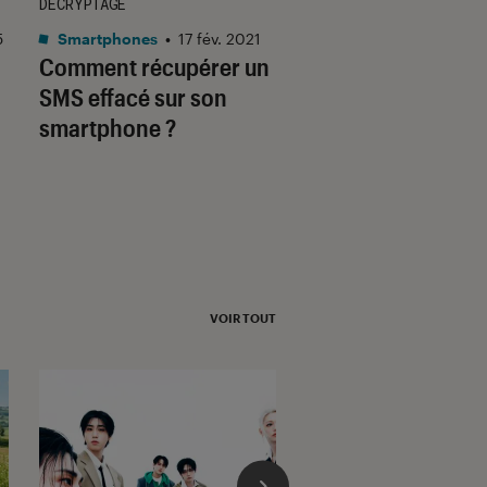
DÉCRYPTAGE
DÉCRYPTAGE
5
Smartphones
•
17 fév. 2021
Smartphones
•
14 ma
Comment récupérer un
Code ou schéma o
SMS effacé sur son
? Comment déblo
smartphone ?
votre smartphone
VOIR TOUT