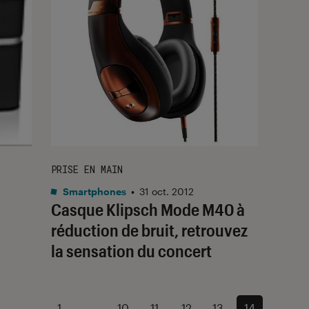
PRISE EN MAIN
Smartphones
•
31 oct. 2012
Casque Klipsch Mode M40 à
réduction de bruit, retrouvez
la sensation du concert
1
...
10
11
12
13
14