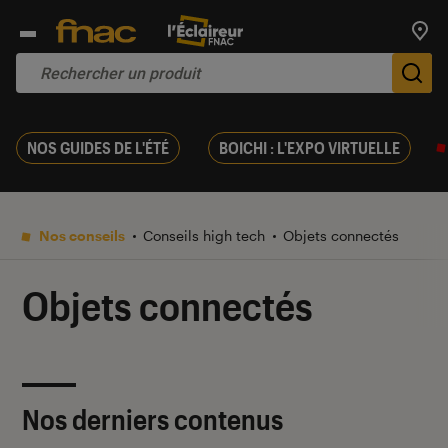
Trouv
De
NOS GUIDES DE L'ÉTÉ
BOICHI : L'EXPO VIRTUELLE
Nos conseils
Conseils high tech
Objets connectés
Objets connectés
Nos derniers contenus