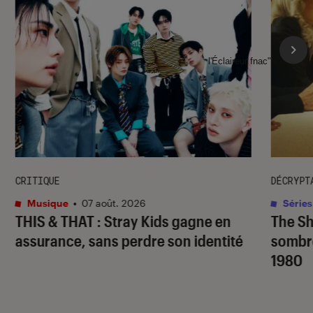
l'Éclaireur fnac">
CRITIQUE
DÉCRYPT
Musique
•
07 août. 2026
Séries
THIS & THAT
: Stray Kids gagne en
The S
assurance, sans perdre son identité
sombr
1980