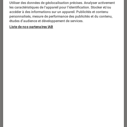
Utiliser des données de géolocalisation précises. Analyser activement
les caractéristiques de l’appareil pour l’identification. Stocker et/ou
accéder à des informations sur un appareil. Publicités et contenu
personnalisés, mesure de performance des publicités et du contenu,
études d’audience et développement de services.
ACTU
Liste de nos partenaires IAB
Objets connectés
•
22 juil. 2026
Garmin Cirqa Smart Band : le bracelet
sans écran mise sur le suivi de santé
sans abonnement