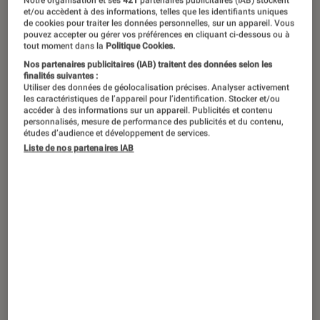
Vous êtes tout joyeux à l’idée de
Notre organisation et ses
421
partenaires publicitaires (IAB) stockent
et/ou accèdent à des informations, telles que les identifiants uniques
déballer votre tout nouveau
de cookies pour traiter les données personnelles, sur un appareil. Vous
pouvez accepter ou gérer vos préférences en cliquant ci-dessous ou à
smartphone commandé sur le net, la
tout moment dans la
Politique Cookies.
montre connectée que vous avez
Nos partenaires publicitaires (IAB) traitent des données selon les
finalités suivantes :
reçue en cadeau ou encore le
Utiliser des données de géolocalisation précises. Analyser activement
les caractéristiques de l’appareil pour l’identification. Stocker et/ou
téléviseur de vos rêves que vous avez
accéder à des informations sur un appareil. Publicités et contenu
personnalisés, mesure de performance des publicités et du contenu,
lorgné en magasin pendant des
études d’audience et développement de services.
Liste de nos partenaires IAB
semaines. Et là, catastrophe, la tuile, il
ne fonctionne pas ! Que faire quand
vous constatez une panne au
déballage ? On vous dit tout !
Vous avez acheté en magasin
Le traitement en service après-vente de votre
achat dépendra du mode d’achat. Pour un