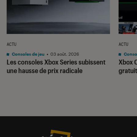
ACTU
ACTU
Consoles de jeu
•
03 août. 2026
Consol
Les consoles Xbox Series subissent
Xbox C
une hausse de prix radicale
gratui