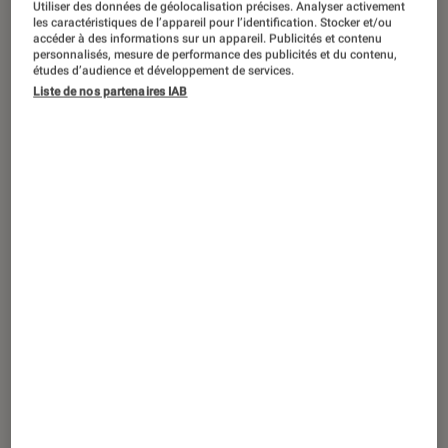
Utiliser des données de géolocalisation précises. Analyser activement
les caractéristiques de l’appareil pour l’identification. Stocker et/ou
accéder à des informations sur un appareil. Publicités et contenu
personnalisés, mesure de performance des publicités et du contenu,
études d’audience et développement de services.
ACTU
Liste de nos partenaires IAB
Informatique
•
18 mai. 2020
Surface Go 2 : la tablette 2 en 1
abordable revue et corrigée par
Microsoft
Sponsorisé par Microsoft