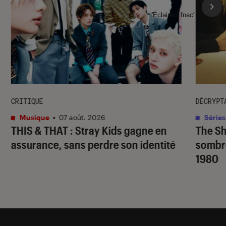
l'Éclaireur fnac">
CRITIQUE
DÉCRYPT
Musique
•
07 août. 2026
Séries
THIS & THAT
: Stray Kids gagne en
The S
assurance, sans perdre son identité
sombr
1980