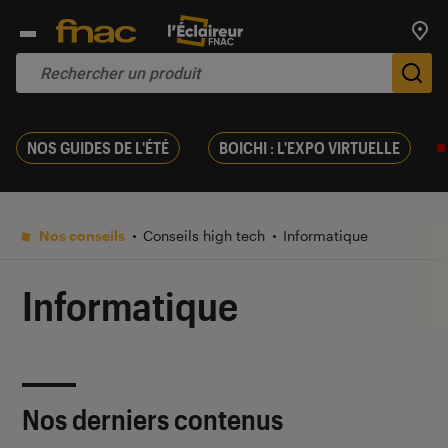
Trouv
De
NOS GUIDES DE L'ÉTÉ
BOICHI : L'EXPO VIRTUELLE
Nos conseils
Conseils high tech
Informatique
Informatique
Nos derniers contenus