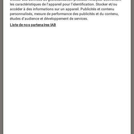
les caractéristiques de l’appareil pour l’identification. Stocker et/ou
accéder à des informations sur un appareil. Publicités et contenu
personnalisés, mesure de performance des publicités et du contenu,
études d’audience et développement de services.
SÉLECTION
Liste de nos partenaires IAB
Gaming
•
28 nov. 2022
Mon top 10 des périphériques gaming
(claviers, souris ou tapis de souris)