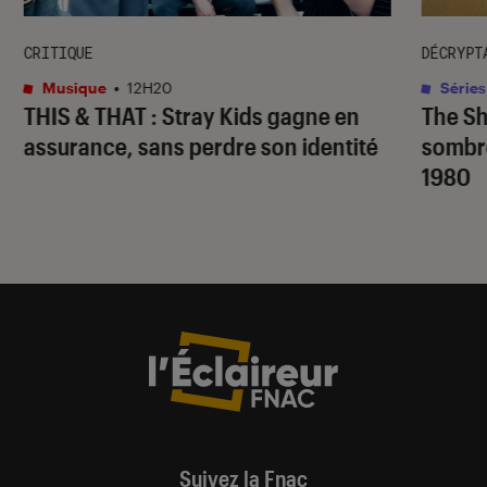
CRITIQUE
DÉCRYPT
Musique
•
12H20
Séries
THIS & THAT
: Stray Kids gagne en
The S
assurance, sans perdre son identité
sombr
1980
Suivez la Fnac