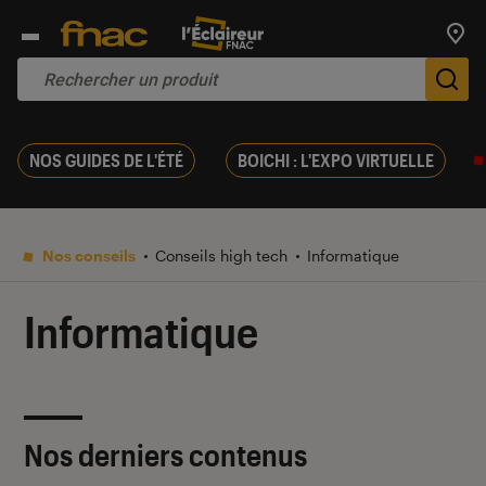
Trouv
De
NOS GUIDES DE L'ÉTÉ
BOICHI : L'EXPO VIRTUELLE
Nos conseils
Conseils high tech
Informatique
Informatique
Nos derniers contenus