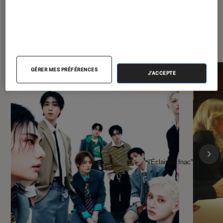
À la une de
VOIR TOUT
l'Éclaireur FNAC
GÉRER MES PRÉFÉRENCES
J'ACCEPTE
l'Éclaireur fnac">