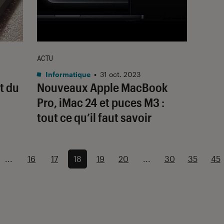
ACTU
Informatique
•
31 oct. 2023
t du
Nouveaux Apple MacBook
Pro, iMac 24 et puces M3 :
tout ce qu’il faut savoir
...
16
17
18
19
20
...
30
35
45