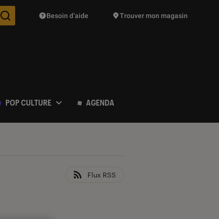
Besoin d’aide
Trouver mon magasin
Des suggestions de produits vont vous être proposées pendant vo
POP CULTURE
AGENDA
Flux RSS