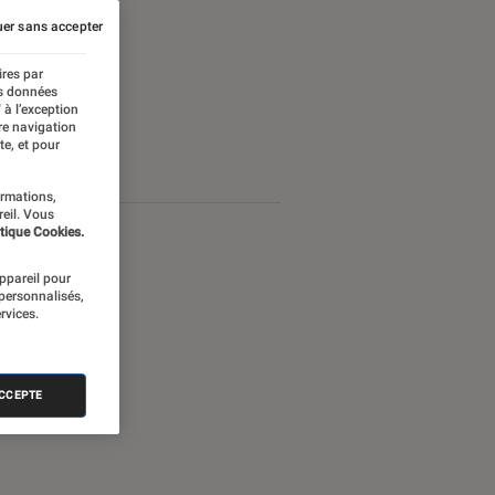
er sans accepter
ires par
es données
 à l’exception
re navigation
te, et pour
ormations,
reil. Vous
tique Cookies.
appareil pour
 personnalisés,
rvices.
ACCEPTE