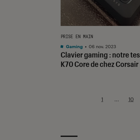
PRISE EN MAIN
Gaming
•
06 nov. 2023
Clavier gaming : notre tes
K70 Core de chez Corsair
1
...
10