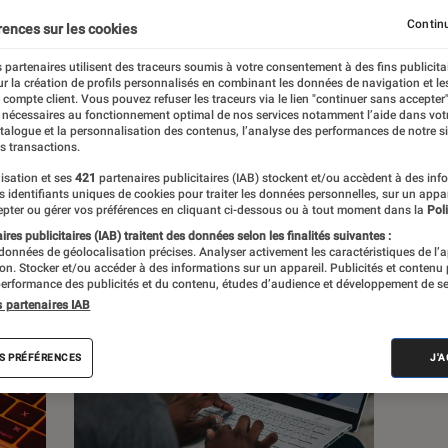
Continu
rences sur les cookies
 partenaires utilisent des traceurs soumis à votre consentement à des fins publicita
r la création de profils personnalisés en combinant les données de navigation et l
s
e compte client. Vous pouvez refuser les traceurs via le lien "continuer sans accepter"
 nécessaires au fonctionnement optimal de nos services notamment l’aide dans vot
atalogue et la personnalisation des contenus, l’analyse des performances de notre si
s transactions.
 guides
Tests
isation et ses
421
partenaires publicitaires (IAB) stockent et/ou accèdent à des inf
es identifiants uniques de cookies pour traiter les données personnelles, sur un appa
pter ou gérer vos préférences en cliquant ci-dessous ou à tout moment dans la
Poli
res publicitaires (IAB) traitent des données selon les finalités suivantes :
 données de géolocalisation précises. Analyser activement les caractéristiques de l’
tion. Stocker et/ou accéder à des informations sur un appareil. Publicités et contenu
erformance des publicités et du contenu, études d’audience et développement de se
s partenaires IAB
S PRÉFÉRENCES
J'