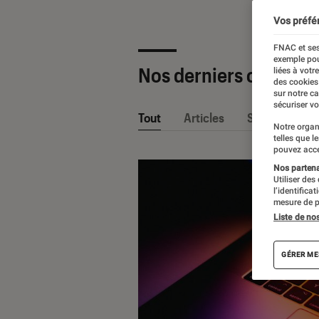
Vos préfé
FNAC et ses
exemple pou
Nos derniers contenu
liées à votr
des cookies
sur notre c
sécuriser vo
Tout
Articles
Sélections et
Notre organ
telles que l
pouvez acce
Nos partenai
Utiliser des
l’identifica
mesure de p
Liste de no
GÉRER ME