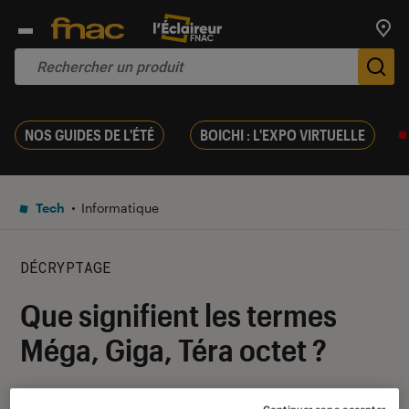
Trouv
De
NOS GUIDES DE L'ÉTÉ
BOICHI : L'EXPO VIRTUELLE
Tech
Informatique
DÉCRYPTAGE
Que signifient les termes
Méga, Giga, Téra octet ?
22 avril 2024
・
Par
Théo