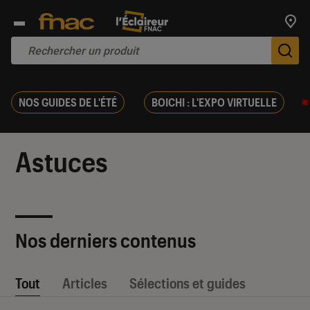
Trouv
De
NOS GUIDES DE L'ÉTÉ
BOICHI : L'EXPO VIRTUELLE
Astuces
Nos derniers contenus
Tout
Articles
Sélections et guides