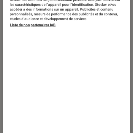
DÉCRYPTAGE
les caractéristiques de l’appareil pour l’identification. Stocker et/ou
accéder à des informations sur un appareil. Publicités et contenu
Smartphones
•
11 sep. 2025
personnalisés, mesure de performance des publicités et du contenu,
Comment prolonger la batterie de son
études d’audience et développement de services.
Liste de nos partenaires IAB
smartphone ?