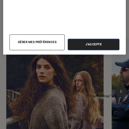
À la une de
VOIR TOUT
l'Éclaireur FNAC
GÉRER MES PRÉFÉRENCES
J'ACCEPTE
l'Éclaireur fnac">