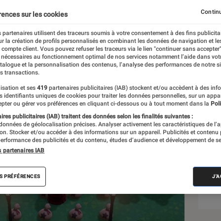
 de clochettes
Continu
rences sur les cookies
 partenaires utilisent des traceurs soumis à votre consentement à des fins publicita
r la création de profils personnalisés en combinant les données de navigation et l
e compte client. Vous pouvez refuser les traceurs via le lien "continuer sans accepter"
 nécessaires au fonctionnement optimal de nos services notamment l’aide dans vot
atalogue et la personnalisation des contenus, l’analyse des performances de notre si
s transactions.
isation et ses
419
partenaires publicitaires (IAB) stockent et/ou accèdent à des inf
Sél
es identifiants uniques de cookies pour traiter les données personnelles, sur un appa
pter ou gérer vos préférences en cliquant ci-dessous ou à tout moment dans la
Poli
res publicitaires (IAB) traitent des données selon les finalités suivantes :
 données de géolocalisation précises. Analyser activement les caractéristiques de l’
tion. Stocker et/ou accéder à des informations sur un appareil. Publicités et contenu
erformance des publicités et du contenu, études d’audience et développement de se
s partenaires IAB
S PRÉFÉRENCES
J'