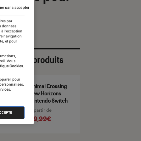
er sans accepter
ires par
es données
 à l’exception
re navigation
te, et pour
ormations,
ection de produits
reil. Vous
tique Cookies.
appareil pour
 personnalisés,
Animal Crossing
rvices.
New Horizons
Nintendo Switch
À partir de
ACCEPTE
59,99€