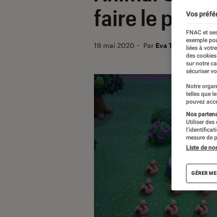
faire le plein
Vos préfé
FNAC et ses
exemple pou
19 mai 2020
・
Par
Eva Trabelsi
liées à votr
des cookies
sur notre c
sécuriser vo
Notre organ
telles que l
pouvez acce
Nos partenai
Utiliser des
l’identifica
mesure de p
Liste de no
GÉRER ME