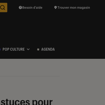
Besoin d’aide
Trouver mon magasin
Des suggestions de produits vont vous être proposées pendant vo
POP CULTURE
AGENDA
astuces pour