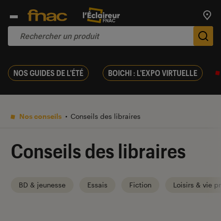
Trouv
De
NOS GUIDES DE L'ÉTÉ
BOICHI : L'EXPO VIRTUELLE
Nos conseils
Conseils des libraires
Conseils des libraires
BD & jeunesse
Essais
Fiction
Loisirs & vie p