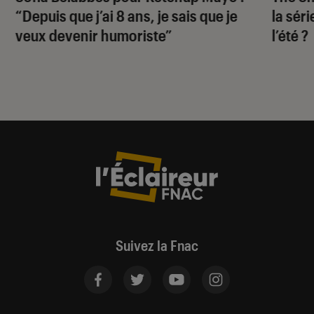
“Depuis que j’ai 8 ans, je sais que je
la sér
veux devenir humoriste”
l’été ?
Suivez la Fnac