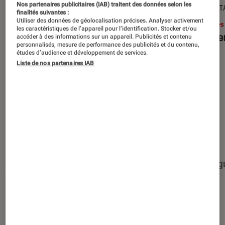
Nos partenaires publicitaires (IAB) traitent des données selon les
SÉLECTION
DÉCRYPT
finalités suivantes :
Utiliser des données de géolocalisation précises. Analyser activement
Livres / BD
•
15 juin 2026
Livres
les caractéristiques de l’appareil pour l’identification. Stocker et/ou
Les best-sellers à lire cet été
Le sil
accéder à des informations sur un appareil. Publicités et contenu
personnalisés, mesure de performance des publicités et du contenu,
études d’audience et développement de services.
Liste de nos partenaires IAB
Nos derniers contenus
Tout
Articles
Événéments
Sélections et g