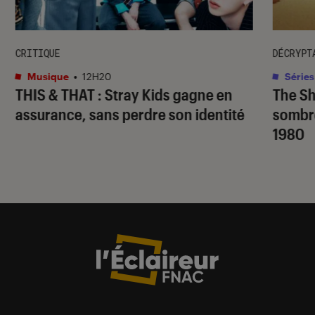
CRITIQUE
DÉCRYPT
Musique
•
12H20
Séries
THIS & THAT
: Stray Kids gagne en
The S
assurance, sans perdre son identité
sombr
1980