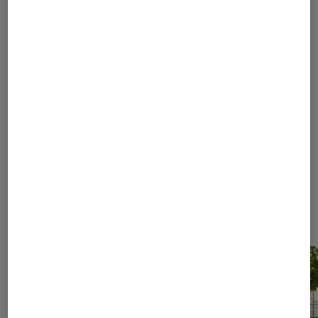
1
...
3
4
5
6
7
...
10
15
25
50
100
200
...
392
Les plus lus dans Conseils des
libraires