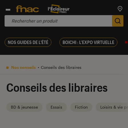
Trouv
De
NOS GUIDES DE L'ÉTÉ
BOICHI : L'EXPO VIRTUELLE
Nos conseils
Conseils des libraires
Conseils des libraires
BD & jeunesse
Essais
Fiction
Loisirs & vie p