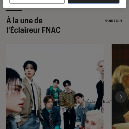
À la une de
VOIR TOUT
l'Éclaireur FNAC
l'Éclaireur fnac">