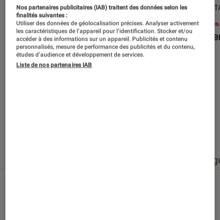
SÉLECTION
DÉCRYPT
Nos partenaires publicitaires (IAB) traitent des données selon les
finalités suivantes :
Livres / BD
•
15 juin 2026
Livres
Utiliser des données de géolocalisation précises. Analyser activement
les caractéristiques de l’appareil pour l’identification. Stocker et/ou
Les best-sellers à lire cet été
Le sil
accéder à des informations sur un appareil. Publicités et contenu
personnalisés, mesure de performance des publicités et du contenu,
études d’audience et développement de services.
Liste de nos partenaires IAB
Nos derniers contenus
Tout
Articles
Événéments
Sélections et g