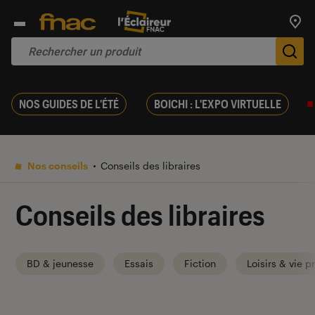
Trouv
De
NOS GUIDES DE L'ÉTÉ
BOICHI : L'EXPO VIRTUELLE
Nos conseils
Conseils des libraires
Conseils des libraires
BD & jeunesse
Essais
Fiction
Loisirs & vie p