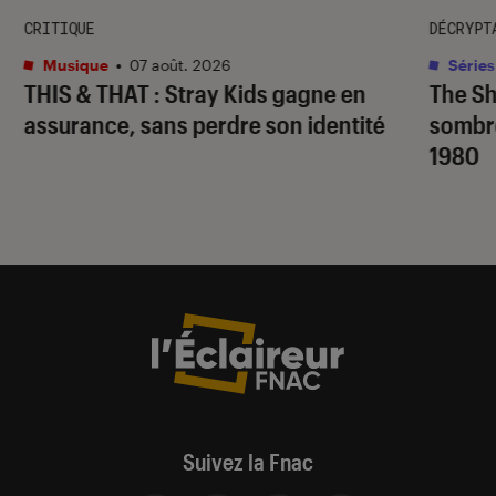
CRITIQUE
DÉCRYPT
Musique
•
07 août. 2026
Séries
THIS & THAT
: Stray Kids gagne en
The S
assurance, sans perdre son identité
sombr
1980
Suivez la Fnac