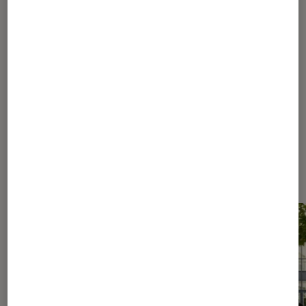
...
353
354
355
356
357
...
370
...
392
Les plus lus dans Conseils des
libraires