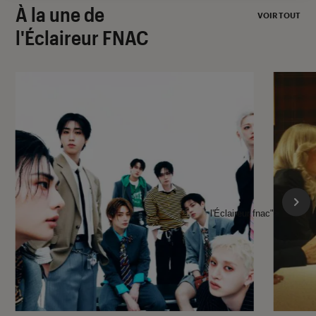
À la une de
VOIR TOUT
l'Éclaireur FNAC
l'Éclaireur fnac">