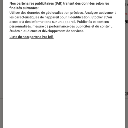
Nos partenaires publicitaires (IAB) traitent des données selon les
SÉLECTION
DÉCRYPT
finalités suivantes :
Utiliser des données de géolocalisation précises. Analyser activement
Livres / BD
•
15 juin 2026
Livres
les caractéristiques de l’appareil pour l’identification. Stocker et/ou
Les best-sellers à lire cet été
Le sil
accéder à des informations sur un appareil. Publicités et contenu
personnalisés, mesure de performance des publicités et du contenu,
études d’audience et développement de services.
Liste de nos partenaires IAB
Nos derniers contenus
Tout
Articles
Événéments
Sélections et g