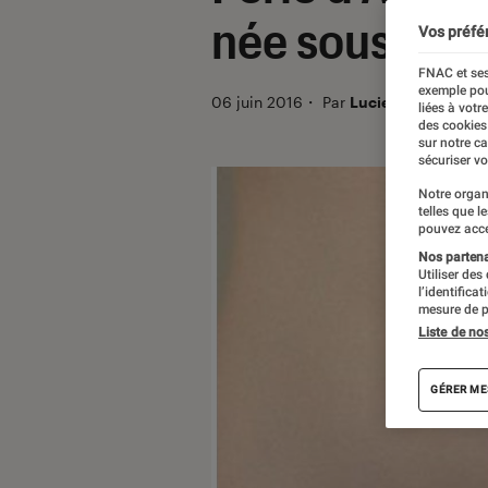
née sous X
Vos préfé
FNAC et ses
exemple pou
06 juin 2016
・
Par
Lucie_F
liées à votr
des cookies
sur notre c
sécuriser vo
Notre organ
telles que l
pouvez acce
Nos partenai
Utiliser des
l’identifica
mesure de p
Liste de no
GÉRER ME