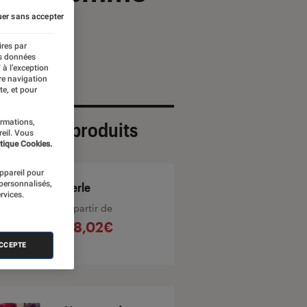
er sans accepter
ires par
es données
 à l’exception
re navigation
te, et pour
ormations,
ection de produits
reil. Vous
tique Cookies.
appareil pour
 personnalisés,
Perle
rvices.
À partir de
48,02€
ACCEPTE