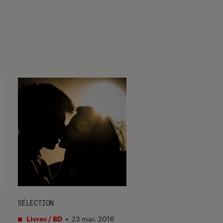
SÉLECTION
CRITIQUE
Livres / BD
•
23 mar. 2016
Livres / BD
•
16 déc. 