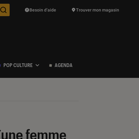
Besoin d’aide
Trouver mon magasin
Des suggestions de produits vont vous être proposées pendant vo
POP CULTURE
AGENDA
d’une femme