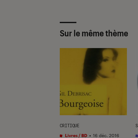
Sur le même thème
ION
CRITIQUE
S
s / BD
•
23 mar. 2016
Livres / BD
•
16 déc. 2016