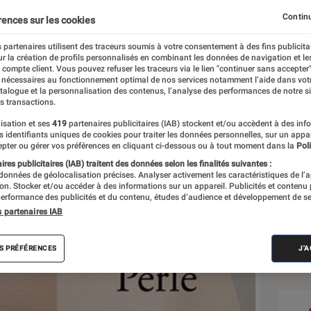
Continu
rences sur les cookies
 partenaires utilisent des traceurs soumis à votre consentement à des fins publicita
r la création de profils personnalisés en combinant les données de navigation et l
e compte client. Vous pouvez refuser les traceurs via le lien "continuer sans accepter"
 nécessaires au fonctionnement optimal de nos services notamment l’aide dans vot
atalogue et la personnalisation des contenus, l’analyse des performances de notre si
s transactions.
isation et ses
419
partenaires publicitaires (IAB) stockent et/ou accèdent à des inf
Sél
es identifiants uniques de cookies pour traiter les données personnelles, sur un appa
pter ou gérer vos préférences en cliquant ci-dessous ou à tout moment dans la
Poli
res publicitaires (IAB) traitent des données selon les finalités suivantes :
 données de géolocalisation précises. Analyser activement les caractéristiques de l’
tion. Stocker et/ou accéder à des informations sur un appareil. Publicités et contenu
erformance des publicités et du contenu, études d’audience et développement de se
s partenaires IAB
S PRÉFÉRENCES
J'