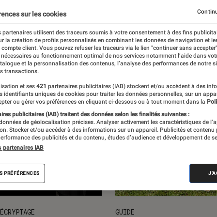
ction
Loisirs & vie pratique
Manga
Continu
rences sur les cookies
 partenaires utilisent des traceurs soumis à votre consentement à des fins publicita
r la création de profils personnalisés en combinant les données de navigation et l
e compte client. Vous pouvez refuser les traceurs via le lien "continuer sans accepter"
 nécessaires au fonctionnement optimal de nos services notamment l’aide dans vot
atalogue et la personnalisation des contenus, l’analyse des performances de notre si
s transactions.
isation et ses
421
partenaires publicitaires (IAB) stockent et/ou accèdent à des inf
es identifiants uniques de cookies pour traiter les données personnelles, sur un appa
pter ou gérer vos préférences en cliquant ci-dessous ou à tout moment dans la
Poli
res publicitaires (IAB) traitent des données selon les finalités suivantes :
 données de géolocalisation précises. Analyser activement les caractéristiques de l’
tion. Stocker et/ou accéder à des informations sur un appareil. Publicités et contenu
erformance des publicités et du contenu, études d’audience et développement de se
s partenaires IAB
S PRÉFÉRENCES
J'
ÉCRYPTAGE
GUIDE