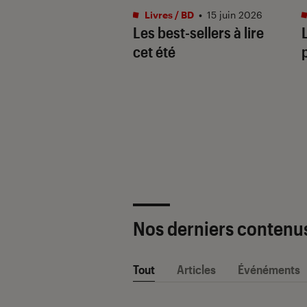
s / BD
•
04 mai. 2026
Livres / BD
•
15 juin 2026
savoir sur la saga
Les best-sellers à lire
ampus et ses spin-
cet été
Nos derniers contenu
Tout
Articles
Événéments