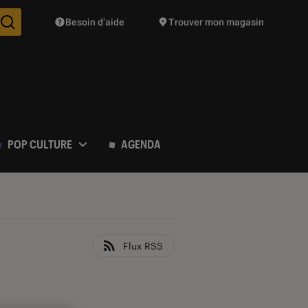
Besoin d’aide
Trouver mon magasin
Des suggestions de produits vont vous être proposées pendant vo
POP CULTURE
AGENDA
Flux RSS