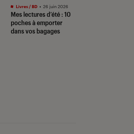
Livres / BD
•
26 juin 2026
Livres / BD
•
04 mai.
Mes lectures d’été : 10
Prépas scientifiq
poches à emporter
(CPGE) 2026-2027
dans vos bagages
« Les arcanes de l
création » au
programme frança
philo