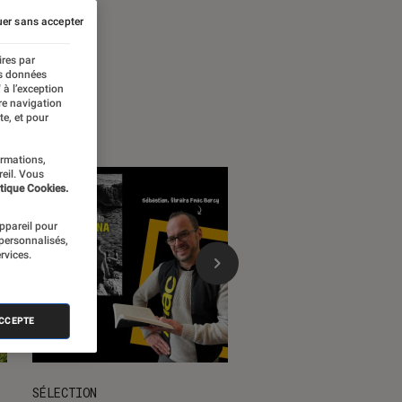
er sans accepter
ires par
es données
 à l’exception
re navigation
te, et pour
ormations,
reil. Vous
tique Cookies.
appareil pour
 personnalisés,
rvices.
ACCEPTE
SÉLECTION
SÉLECTION