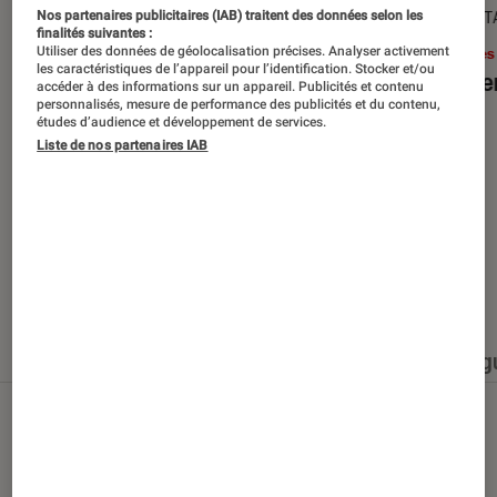
SÉLECTION
DÉCRYPT
Nos partenaires publicitaires (IAB) traitent des données selon les
finalités suivantes :
Utiliser des données de géolocalisation précises. Analyser activement
Livres / BD
•
15 juin 2026
Livres
les caractéristiques de l’appareil pour l’identification. Stocker et/ou
Les best-sellers à lire cet été
Le sil
accéder à des informations sur un appareil. Publicités et contenu
personnalisés, mesure de performance des publicités et du contenu,
études d’audience et développement de services.
Liste de nos partenaires IAB
Nos derniers contenus
Tout
Articles
Événéments
Sélections et g