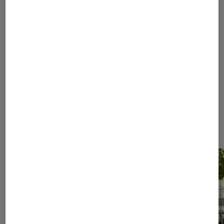
...
322
323
324
325
326
...
350
...
391
Les plus lus dans Conseils des
libraires