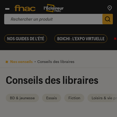
Trouv
De
NOS GUIDES DE L'ÉTÉ
BOICHI : L'EXPO VIRTUELLE
Nos conseils
Conseils des libraires
Conseils des libraires
BD & jeunesse
Essais
Fiction
Loisirs & vie p