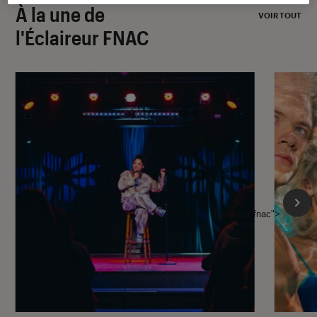
À la une de
VOIR TOUT
l'Éclaireur FNAC
l'Éclaireur fnac">