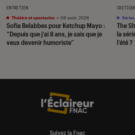
ENTRETIEN
CRITIQU
Théâtre et spectacles
•
06 août. 2026
Séries
Sofia Belabbes pour
Ketchup Mayo
:
The S
“Depuis que j’ai 8 ans, je sais que je
la sér
veux devenir humoriste”
l’été ?
Suivez la Fnac