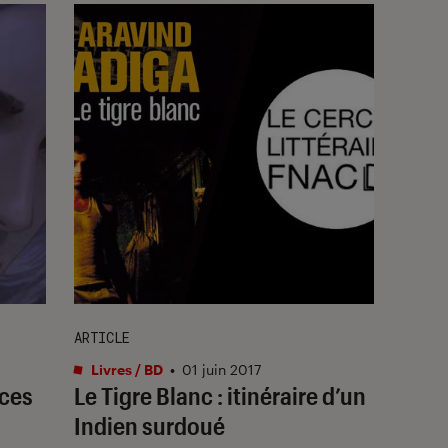
ARTICLE
Livres / BD
•
01 juin 2017
aces
Le Tigre Blanc : itinéraire d’un
Indien surdoué