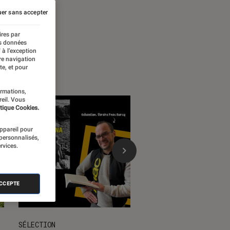
er sans accepter
ires par
es données
 à l’exception
re navigation
te, et pour
ormations,
reil. Vous
tique Cookies.
appareil pour
 personnalisés,
rvices.
ACCEPTE
SÉLECTION
SÉLECTION