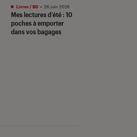
Livres / BD
•
26 juin 2026
Livres / BD
•
04 mai.
Mes lectures d’été : 10
Prépas scientifiq
poches à emporter
(CPGE) 2026-2027
dans vos bagages
« Les arcanes de l
création » au
programme frança
philo