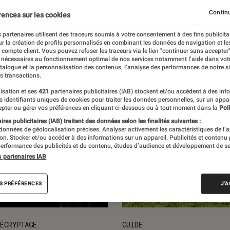
ction
Loisirs & vie pratique
Manga
Continu
rences sur les cookies
 partenaires utilisent des traceurs soumis à votre consentement à des fins publicita
r la création de profils personnalisés en combinant les données de navigation et l
e compte client. Vous pouvez refuser les traceurs via le lien "continuer sans accepter"
 nécessaires au fonctionnement optimal de nos services notamment l’aide dans vot
atalogue et la personnalisation des contenus, l’analyse des performances de notre si
s transactions.
isation et ses
421
partenaires publicitaires (IAB) stockent et/ou accèdent à des inf
es identifiants uniques de cookies pour traiter les données personnelles, sur un appa
pter ou gérer vos préférences en cliquant ci-dessous ou à tout moment dans la
Poli
res publicitaires (IAB) traitent des données selon les finalités suivantes :
 données de géolocalisation précises. Analyser activement les caractéristiques de l’
tion. Stocker et/ou accéder à des informations sur un appareil. Publicités et contenu
erformance des publicités et du contenu, études d’audience et développement de se
s partenaires IAB
S PRÉFÉRENCES
J'
ÉCRYPTAGE
GUIDE