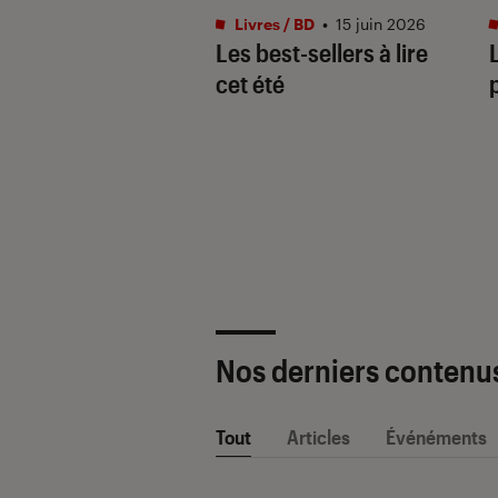
s / BD
•
04 mai. 2026
Livres / BD
•
15 juin 2026
savoir sur la saga
Les best-sellers à lire
ampus et ses spin-
cet été
Nos derniers contenu
Tout
Articles
Événéments