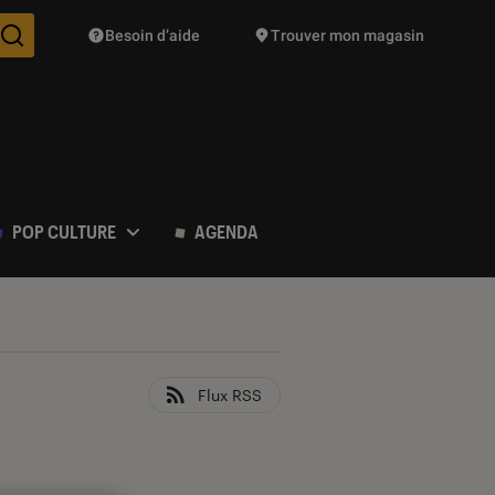
Besoin d’aide
Trouver mon magasin
Des suggestions de produits vont vous être proposées pendant vo
POP CULTURE
AGENDA
Flux RSS