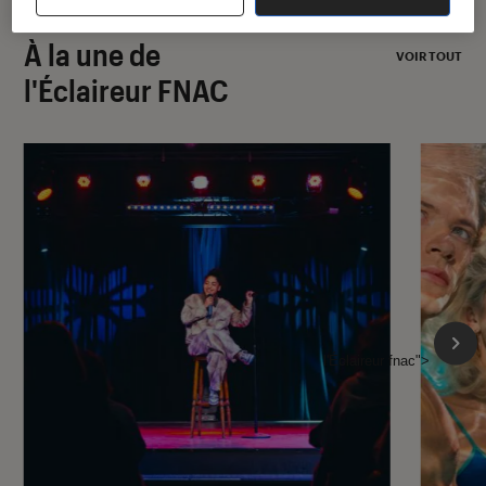
À la une de
VOIR TOUT
l'Éclaireur FNAC
l'Éclaireur fnac">