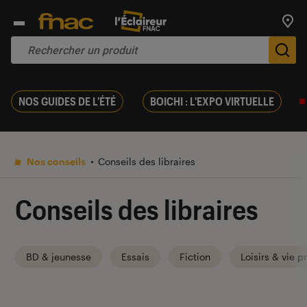
Trouv
De
NOS GUIDES DE L'ÉTÉ
BOICHI : L'EXPO VIRTUELLE
Nos conseils
Conseils des libraires
Conseils des libraires
BD & jeunesse
Essais
Fiction
Loisirs & vie p