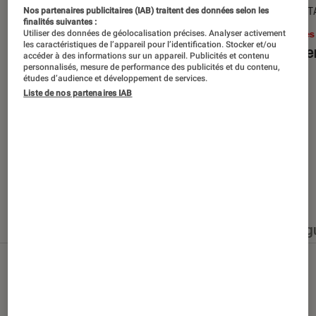
SÉLECTION
DÉCRYPT
Nos partenaires publicitaires (IAB) traitent des données selon les
finalités suivantes :
Livres / BD
•
15 juin 2026
Livres
Utiliser des données de géolocalisation précises. Analyser activement
les caractéristiques de l’appareil pour l’identification. Stocker et/ou
Les best-sellers à lire cet été
Le sil
accéder à des informations sur un appareil. Publicités et contenu
personnalisés, mesure de performance des publicités et du contenu,
études d’audience et développement de services.
Liste de nos partenaires IAB
Nos derniers contenus
Tout
Articles
Événéments
Sélections et g