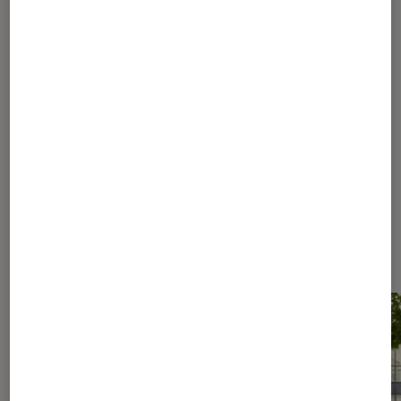
1
...
30
130
180
205
215
220
...
223
224
225
226
227
...
260
...
294
Les plus lus dans Conseils des
libraires