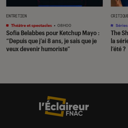
ENTRETIEN
CRITIQU
Théâtre et spectacles
•
08H00
Séries
Sofia Belabbes pour
Ketchup Mayo
:
The S
“Depuis que j’ai 8 ans, je sais que je
la sér
veux devenir humoriste”
l’été ?