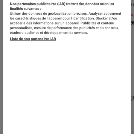
SÉLECTION
DÉCRYPT
Nos partenaires publicitaires (IAB) traitent des données selon les
finalités suivantes :
Utiliser des données de géolocalisation précises. Analyser activement
Livres / BD
•
15 juin 2026
Livres
les caractéristiques de l’appareil pour l’identification. Stocker et/ou
Les best-sellers à lire cet été
Le sil
accéder à des informations sur un appareil. Publicités et contenu
personnalisés, mesure de performance des publicités et du contenu,
études d’audience et développement de services.
Liste de nos partenaires IAB
Nos derniers contenus
Tout
Articles
Événéments
Sélections et g