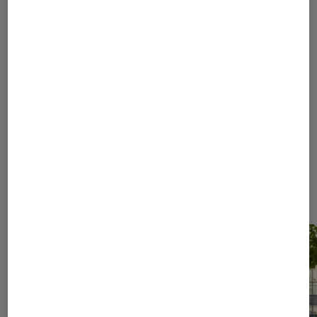
1
...
50
90
...
178
179
180
181
182
...
230
260
...
294
Les plus lus dans Conseils des
libraires