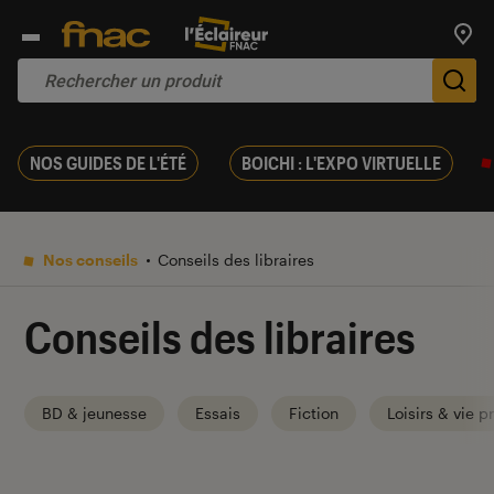
Trouv
De
NOS GUIDES DE L'ÉTÉ
BOICHI : L'EXPO VIRTUELLE
Nos conseils
Conseils des libraires
Conseils des libraires
BD & jeunesse
Essais
Fiction
Loisirs & vie p