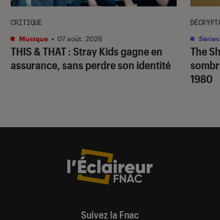
CRITIQUE
DÉCRYPT
Musique
•
07 août. 2026
Séries
THIS & THAT
: Stray Kids gagne en
The S
assurance, sans perdre son identité
sombr
1980
Suivez la Fnac